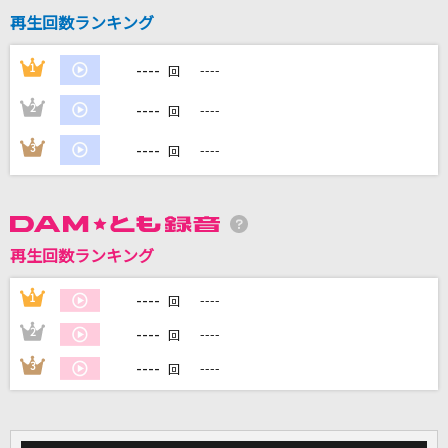
再生回数ランキング
DAMに会員登録・ログインして
----
1
----
回
カラオケをもっと楽しもう！
----
2
----
回
----
3
----
回
自宅でカラオケ歌い放題！
家族や友達と一緒に！練習にも！
再生回数ランキング
----
1
----
回
----
2
----
回
----
3
----
回