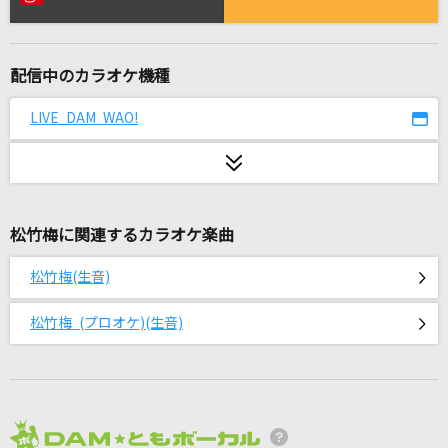
フラレガイガール
さユり
配信中のカラオケ機種
桜晴
優里
LIVE DAM WAO!
カナリヤ(ビデオクリップバージョン)
米津玄師
松竹梅に関連するカラオケ楽曲
夜空
音田雅則
松竹梅(生音)
[生音]Song for…
松竹梅 (プロオケ)(生音)
HY
[生音]日常革命
ねぐせ。
2026年8月度