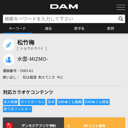
キーワード
曲名
歌手名
歌詞
松竹梅
カラオケ検索
[ ショウチクバイ ]
水雲-MIZMO-
カラオケ店舗検索
選曲番号：
5083-62
松は風雪 耐えてこそ 今に
カラオケリクエスト
対応カラオケコンテンツ
全国りれき
リアルタイムで歌われている曲の一覧
デンモクアプリで予約
MYリスト保存