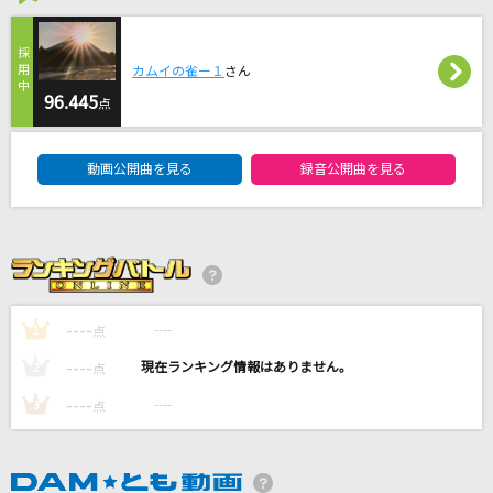
ORION
中島美嘉
カムイの雀ー１
さん
[生音]himawari
96.445
点
Mr.Children
DAM★ともボーカルエントリーランキング
動画公開曲を見る
録音公開曲を見る
[生音]左右盲
ヨルシカ
Sweet Planet
岡田有希子
----
----
1
点
もっと見る
----
----
2
点
----
----
3
点
DAMの新曲・ランキングなど
カラオケ最新情報をチェック！