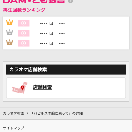
再生回数ランキング
DAMに会員登録・ログインして
カラオケをもっと楽しもう！
----
1
----
回
----
2
----
回
----
3
----
回
自宅でカラオケ歌い放題！
家族や友達と一緒に！練習にも！
カラオケ店舗検索
店舗検索
カラオケ検索
「パピルスの船に乗って」の詳細
サイトマップ