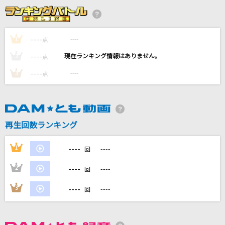
イチジク煙 (TV Size)
ずっと真夜中でいいのに。
----
----
1
点
[生音]青と夏
----
----
2
点
Mrs. GREEN APPLE
----
----
3
点
怪獣
サカナクション
[生音]青と夏
再生回数ランキング
Mrs. GREEN APPLE
----
1
----
回
もっと見る
----
2
----
回
DAMの新曲・ランキングなど
----
3
----
回
カラオケ最新情報をチェック！