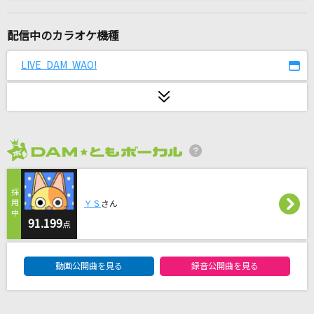
何様 feat. ぼくのりりっくのぼうよみ
SKY-HI
配信中のカラオケ機種
Five
LIVE DAM WAO!
嵐(アラシ)
[生音]花に亡霊
ヨルシカ
2026年8月度
あいつら全員同窓会
ずっと真夜中でいいのに。
ＹＳ
さん
[生音]秘密のキス
91.199
点
back number
DAM★ともボーカルエントリーランキング
動画公開曲を見る
録音公開曲を見る
酒未練
大川栄策