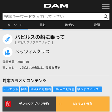
キーワード
曲名
歌手名
歌詞
パピルスの船に乗って
カラオケ検索
[ パピルスノフネニノッテ ]
ベッツィ&クリス
カラオケ店舗検索
選曲番号：
5083-70
パピルスの船には 孤独な夢を
カラオケリクエスト
対応カラオケコンテンツ
全国りれき
リアルタイムで歌われている曲の一覧
デンモクアプリで予約
MYリスト保存