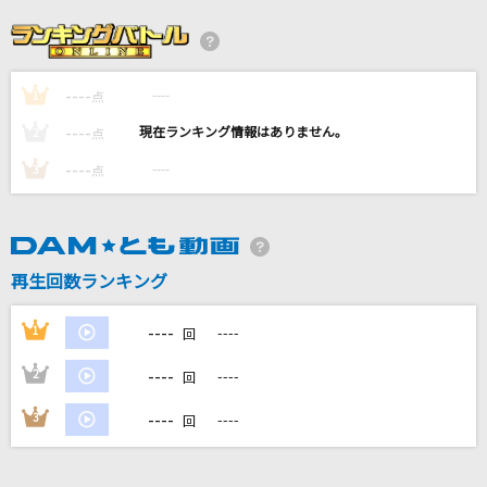
1・2・3
After the Rain [そらる×まふまふ]
----
----
1
パート・オブ・ユア・ワールド
点
すずきまゆみ
----
----
2
点
----
----
3
点
[生音]君に届け
flumpool
[生音]366日
再生回数ランキング
HY
----
1
----
回
もっと見る
----
2
----
回
DAMの新曲・ランキングなど
----
3
----
回
カラオケ最新情報をチェック！