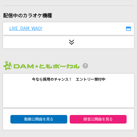
innocent starter
水樹奈々
配信中のカラオケ機種
sweet timer
LIVE DAM WAO!
iLiFE!
はいよろこんで
こっちのけんと
2026年8月度
晩餐歌
今なら採用のチャンス！ エントリー受付中
tuki.
Listeners
ミュウ(CV:高橋李依)
DAM★ともボーカルエントリーランキング
盛れ！ミ・アモーレ
動画公開曲を見る
録音公開曲を見る
Juice=Juice