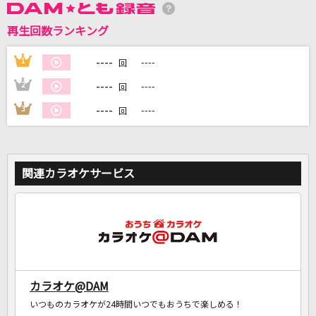
再生回数ランキング
DAMに会員登録・ログインして
カラオケをもっと楽しもう！
----
1
----
回
----
2
----
回
----
3
----
回
自宅でカラオケ歌い放題！
家族や友達と一緒に！練習にも！
関連カラオケサービス
カラオケ@DAM
いつものカラオケが24時間いつでもおうちで楽しめる！