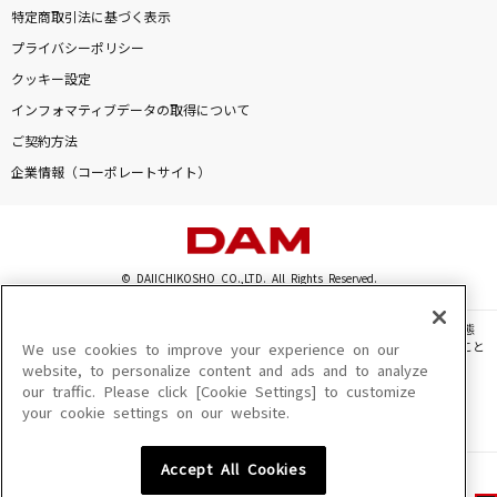
特定商取引法に基づく表示
プライバシーポリシー
クッキー設定
インフォマティブデータの取得について
ご契約方法
企業情報（コーポレートサイト）
© DAIICHIKOSHO CO.,LTD. All Rights Reserved.
このサイトに掲載されている一切の文章・画像・写真・動画・音声等を、手段や形態
を問わず、著作権法の定める範囲を超えて無断で複製、転載、ファイル化などすること
We use cookies to improve your experience on our
を禁じます。
website, to personalize content and ads and to analyze
our traffic. Please click [Cookie Settings] to customize
楽曲及びコンテンツは、機種によりご利用いただけない場合があります。
your cookie settings on our website.
楽曲及びコンテンツの配信日、配信内容が変更になる場合があります。
楽曲によりMYリスト保存ができない場合があります。
Accept All Cookies
JASRAC許諾番号
6602250213Y31015 6602250112Y38026 6602250240Y31015