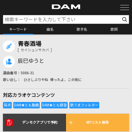
キーワード
曲名
歌手名
歌詞
青春酒場
カラオケ検索
[ セイシュンサカバ ]
辰巳ゆうと
カラオケ店舗検索
選曲番号：
5086-31
ひさしぶりやね 帰ったよ、この街に
カラオケリクエスト
対応カラオケコンテンツ
全国りれき
リアルタイムで歌われている曲の一覧
デンモクアプリで予約
MYリスト保存