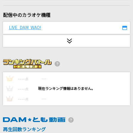
もらい泣き
一青 窈
配信中のカラオケ機種
How-to
LIVE DAM WAO!
Mrs. GREEN APPLE
[生音]ツバサ
アンダーグラフ
[生音]冬の稲妻
ALICE(アリス)
----
----
1
点
----
----
2
点
departure!
----
----
3
点
小野正利
[生音]糸
中島みゆき
再生回数ランキング