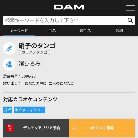
キーワード
曲名
歌手名
歌詞
硝子のタンゴ
カラオケ検索
[ ガラスノタンゴ ]
渚ひろみ
カラオケ店舗検索
選曲番号：
5086-70
あなたの中に 二人のあなたが
カラオケリクエスト
対応カラオケコンテンツ
全国りれき
リアルタイムで歌われている曲の一覧
デンモクアプリで予約
MYリスト保存