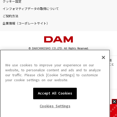
クッキー設定
インフォマティブデータの取得について
ご契約方法
企業情報（コーポレートサイト）
© DAIICHIKOSHO CO.,LTD. All Rights Reserved.
このサイトに掲載されている一切の文章・画像・写真・動画・音声等を、手段や形態
を問わず、著作権法の定める範囲を超えて無断で複製、転載、ファイル化などすること
We use cookies to improve your experience on our
を禁じます。
website, to personalize content and ads and to analyze
our traffic. Please click [Cookie Settings] to customize
楽曲及びコンテンツは、機種によりご利用いただけない場合があります。
your cookie settings on our website.
楽曲及びコンテンツの配信日、配信内容が変更になる場合があります。
楽曲によりMYリスト保存ができない場合があります。
Accept All Cookies
JASRAC許諾番号
6602250213Y31015 6602250112Y38026 6602250240Y31015
6602250241Y45122
Cookies Settings
NexTone許諾番号
ID000002945 ID000002947 ID000002937 ID000002938