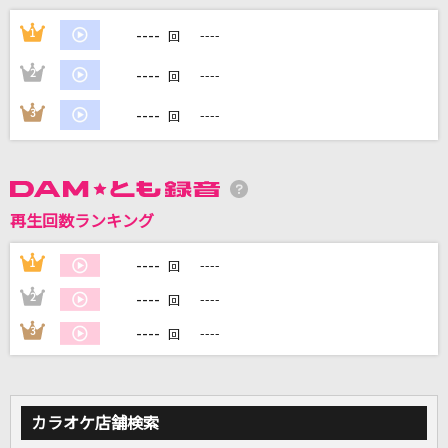
少女レイ
----
1
----
回
みきとP
----
2
----
回
Beat Eater
----
3
----
回
ポリスピカデリー
[生音]ONE
B'z
再生回数ランキング
[生音]紅い陽炎
----
1
----
回
B'z
----
2
----
回
もっと見る
----
3
----
回
DAMの新曲・ランキングなど
カラオケ最新情報をチェック！
カラオケ店舗検索