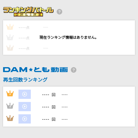
[良音]ちっぽけな勇気
FUNKY MONKEY BABYS
----
----
1
月光潤色ガール
点
れるりり feat.初音ミク&GUMI
----
----
2
点
----
----
3
点
NEW KAWAII
FRUITS ZIPPER
[生音]田園
再生回数ランキング
玉置浩二
----
1
----
回
もっと見る
----
2
----
回
DAMの新曲・ランキングなど
----
3
----
回
カラオケ最新情報をチェック！