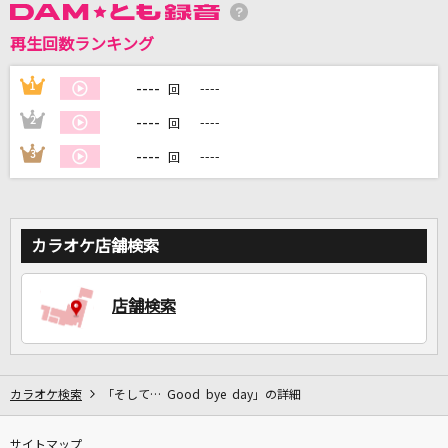
再生回数ランキング
DAMに会員登録・ログインして
カラオケをもっと楽しもう！
----
1
----
回
----
2
----
回
----
3
----
回
自宅でカラオケ歌い放題！
家族や友達と一緒に！練習にも！
カラオケ店舗検索
店舗検索
カラオケ検索
「そして… Good bye day」の詳細
サイトマップ