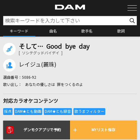
キーワード
曲名
歌手名
歌詞
そして… Good bye day
カラオケ検索
[ ソシテグッドバイデイ ]
レイジュ(麗珠)
カラオケ店舗検索
選曲番号：
5086-92
あなたの優しさは 罪をつくるのよ
カラオケリクエスト
対応カラオケコンテンツ
全国りれき
リアルタイムで歌われている曲の一覧
デンモクアプリで予約
MYリスト保存