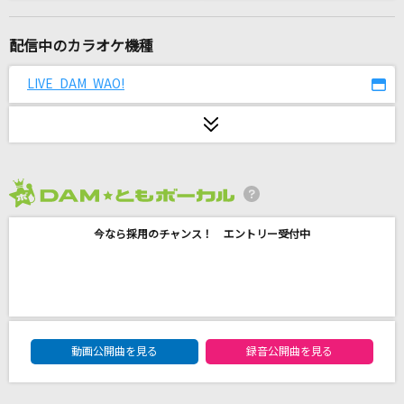
[生音]あなたがいることで
Uru
配信中のカラオケ機種
夏☆らびゅ☆大作戦
LIVE DAM WAO!
いれいす
HOWEVER
GLAY
2026年8月度
[生音]さだめ川
今なら採用のチャンス！ エントリー受付中
細川たかし
愛をこめて花束を
Superfly
DAM★ともボーカルエントリーランキング
ホウキ雲
動画公開曲を見る
録音公開曲を見る
RYTHEM