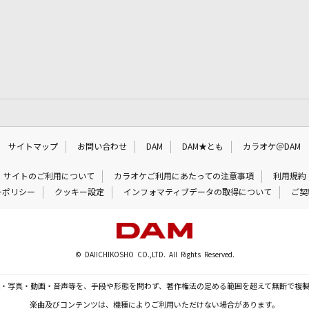
サイトマップ
お問い合わせ
DAM
DAM★とも
カラオケ＠DAM
サイトのご利用について
カラオケご利用にあたっての注意事項
利用規約
ーポリシー
クッキー設定
インフォマティブデータの取得について
ご契
© DAIICHIKOSHO CO.,LTD. All Rights Reserved.
・写真・動画・音声等を、手段や形態を問わず、著作権法の定める範囲を超えて無断で複
楽曲及びコンテンツは、機種によりご利用いただけない場合があります。