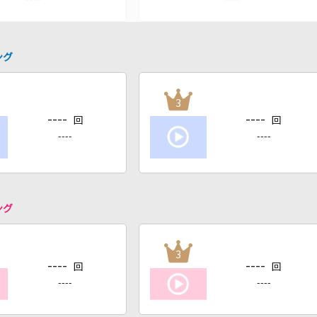
ング
3
----
----
回
回
----
----
ング
3
----
----
回
回
----
----