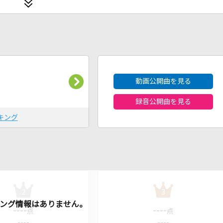
2026年8月度
動画公開曲を見る
録音公開曲を見る
キング
2
3
----
----
点
点
----
----