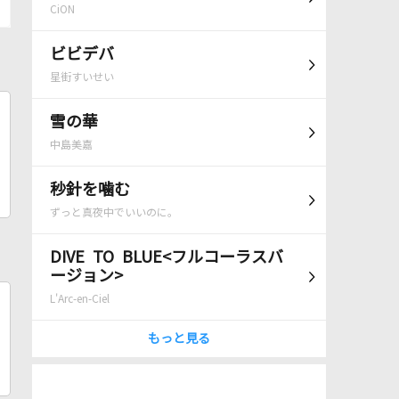
CiON
ビビデバ
星街すいせい
雪の華
中島美嘉
秒針を噛む
ずっと真夜中でいいのに。
DIVE TO BLUE<フルコーラスバ
ージョン>
L'Arc-en-Ciel
もっと見る