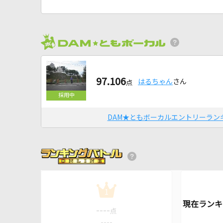
97.106
はるちゃん
さん
点
DAM★ともボーカルエントリーラン
1
----
点
----