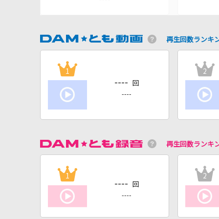
再生回数ランキ
1
2
----
回
----
再生回数ランキ
1
2
----
回
----