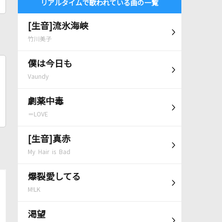
リアルタイムで歌われている曲の一覧
[生音]流氷海峡
竹川美子
僕は今日も
Vaundy
劇薬中毒
＝LOVE
[生音]真赤
My Hair is Bad
爆裂愛してる
M!LK
渇望