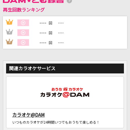
再生回数ランキング
DAMに会員登録・ログインして
カラオケをもっと楽しもう！
----
1
----
回
----
2
----
回
----
3
----
回
自宅でカラオケ歌い放題！
家族や友達と一緒に！練習にも！
関連カラオケサービス
カラオケ@DAM
いつものカラオケが24時間いつでもおうちで楽しめる！