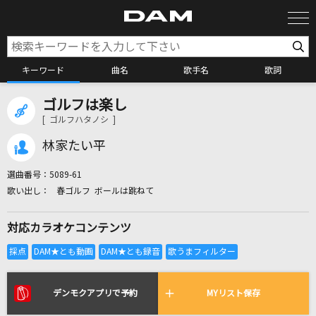
キーワード
曲名
歌手名
歌詞
ゴルフは楽し
カラオケ検索
[ ゴルフハタノシ ]
林家たい平
カラオケ店舗検索
選曲番号：
5089-61
春ゴルフ ボールは跳ねて
カラオケリクエスト
対応カラオケコンテンツ
全国りれき
リアルタイムで歌われている曲の一覧
デンモクアプリで予約
MYリスト保存