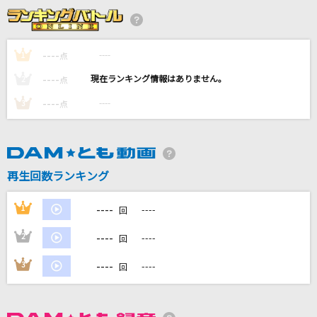
[生音]シュガーソングとビターステップ
UNISON SQUARE GARDEN
----
----
1
点
シネマ
----
----
2
点
Ayase feat.初音ミク
----
----
3
点
[生音]炎
LiSA
ヴァンパイア
再生回数ランキング
DECO*27
----
1
----
回
もっと見る
----
2
----
回
DAMの新曲・ランキングなど
----
3
----
回
カラオケ最新情報をチェック！