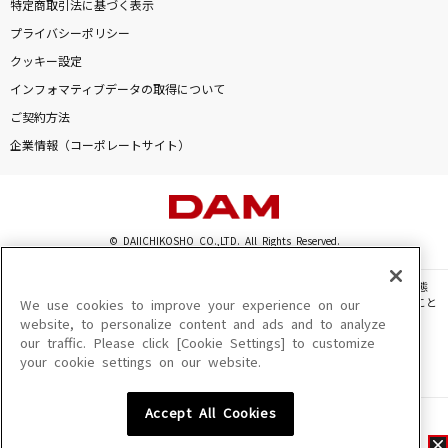
特定商取引法に基づく表示
プライバシーポリシー
クッキー設定
インフォマティブデータの取得について
ご契約方法
企業情報（コーポレートサイト）
© DAIICHIKOSHO CO.,LTD. All Rights Reserved.
このサイトに掲載されている一切の文章・画像・写真・動画・音声等を、手段や形態
を問わず、著作権法の定める範囲を超えて無断で複製、転載、ファイル化などすること
We use cookies to improve your experience on our
を禁じます。
website, to personalize content and ads and to analyze
our traffic. Please click [Cookie Settings] to customize
楽曲及びコンテンツは、機種によりご利用いただけない場合があります。
your cookie settings on our website.
楽曲及びコンテンツの配信日、配信内容が変更になる場合があります。
楽曲によりMYリスト保存ができない場合があります。
Accept All Cookies
JASRAC許諾番号
6602250213Y31015 6602250112Y38026 6602250240Y31015
6602250241Y45122