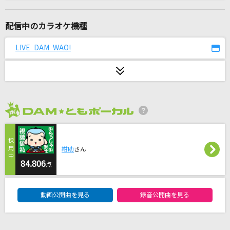
[生音]蕾
コブクロ
配信中のカラオケ機種
DAN DAN 心魅かれてく
LIVE DAM WAO!
FIELD OF VIEW(the FIELD OF VIEW)
366日
清水翔太 feat.仲宗根泉(HY)
2026年8月度
[生音]虹
菅田将暉
紺助
さん
これからの話をしよう
84.806
点
TENSONG
DAM★ともボーカルエントリーランキング
動画公開曲を見る
録音公開曲を見る
ぷりきゅきゅ
CUTIE STREET