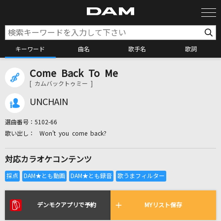
キーワード
曲名
歌手名
歌詞
Come Back To Me
カラオケ検索
[ カムバックトゥミー ]
UNCHAIN
カラオケ店舗検索
選曲番号：
5102-66
Won't you come back?
カラオケリクエスト
対応カラオケコンテンツ
全国りれき
リアルタイムで歌われている曲の一覧
デンモクアプリで予約
MYリスト保存