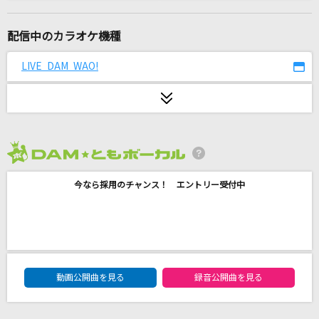
草原の奇跡
AKB48
配信中のカラオケ機種
わたがし
LIVE DAM WAO!
back number
[生音]いとしのエリー
サザンオールスターズ
2026年8月度
ECHO
今なら採用のチャンス！ エントリー受付中
Little Glee Monster
キミダケファースト
シクフォニ
DAM★ともボーカルエントリーランキング
[生音]チェリー
動画公開曲を見る
録音公開曲を見る
スピッツ