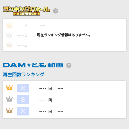
[生音]Don't say “lazy“
桜高軽音部[平沢唯・秋山澪・田井中律・琴吹紬(CV:豊崎愛生、日笠陽
子、佐藤聡美、寿美菜子)]
----
----
1
点
[生音]HOT LIMIT
----
----
2
点
T.M.Revolution
----
----
3
点
RE:I AM
Aimer(エメ)
[オリカラ]揺れる想い
再生回数ランキング
ZARD
----
1
----
回
もっと見る
----
2
----
回
----
3
----
DAMの新曲・ランキングなど
回
カラオケ最新情報をチェック！