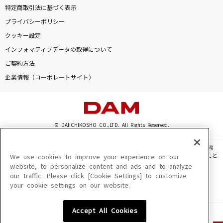
特定商取引法に基づく表示
プライバシーポリシー
クッキー設定
インフォマティブデータの取得について
ご契約方法
企業情報（コーポレートサイト）
© DAIICHIKOSHO CO.,LTD. All Rights Reserved.
このサイトに掲載されている一切の文章・画像・写真・動画・音声等を、手段や形態
を問わず、著作権法の定める範囲を超えて無断で複製、転載、ファイル化などすること
We use cookies to improve your experience on our
を禁じます。
website, to personalize content and ads and to analyze
our traffic. Please click [Cookie Settings] to customize
楽曲及びコンテンツは、機種によりご利用いただけない場合があります。
your cookie settings on our website.
楽曲及びコンテンツの配信日、配信内容が変更になる場合があります。
楽曲によりMYリスト保存ができない場合があります。
Accept All Cookies
JASRAC許諾番号
6602250213Y31015 6602250112Y38026 6602250240Y31015