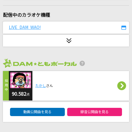
なごり雨
夏木綾子
配信中のカラオケ機種
幸せのカテゴリー
LIVE DAM WAO!
Mr.Children
ふたりごと
RADWIMPS
2026年8月度
愛をこめて花束を
Superfly
たかし
さん
フレンズ
90.582
点
レベッカ
DAM★ともボーカルエントリーランキング
動画公開曲を見る
録音公開曲を見る
[生音]天城越え
石川さゆり