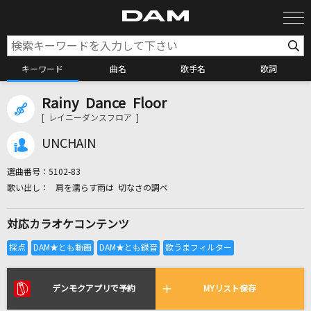
キーワード
曲名
歌手名
歌詞
Rainy Dance Floor
カラオケ検索
[ レイニーダンスフロア ]
UNCHAIN
カラオケ店舗検索
選曲番号：
5102-83
肩を濡らす雨は 切なさの調べ
カラオケリクエスト
対応カラオケコンテンツ
全国りれき
リアルタイムで歌われている曲の一覧
デンモクアプリで予約
MYリスト保存