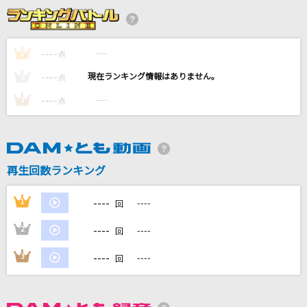
and I'm home
美樹さやか(喜多村英梨)・佐倉杏子(野中藍)
----
----
1
点
Gold ～また逢う日まで～
----
----
2
点
宇多田ヒカル
----
----
3
点
はちゃめちゃわちゃライフ！
FRUITS ZIPPER
アイドル(ビデオクリップバージョン)
再生回数ランキング
YOASOBI
----
1
----
回
もっと見る
----
2
----
回
DAMの新曲・ランキングなど
----
3
----
回
カラオケ最新情報をチェック！