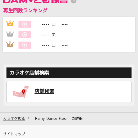
再生回数ランキング
DAMに会員登録・ログインして
カラオケをもっと楽しもう！
----
1
----
回
----
2
----
回
----
3
----
回
自宅でカラオケ歌い放題！
家族や友達と一緒に！練習にも！
カラオケ店舗検索
店舗検索
カラオケ検索
「Rainy Dance Floor」の詳細
サイトマップ