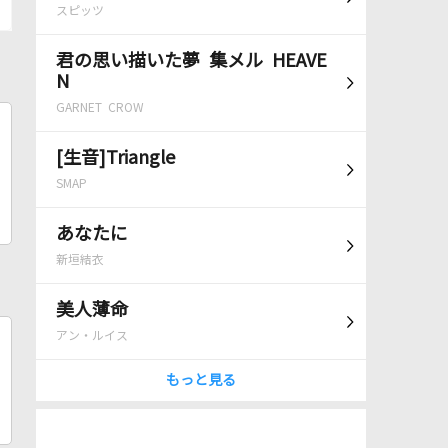
スピッツ
君の思い描いた夢 集メル HEAVE
N
GARNET CROW
[生音]Triangle
SMAP
あなたに
新垣結衣
美人薄命
アン・ルイス
もっと見る