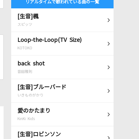
リアルタイムで歌われている曲の一覧
[生音]楓
スピッツ
Loop-the-Loop(TV Size)
KOTOKO
back shot
音田雅則
[生音]ブルーバード
いきものがかり
愛のかたまり
KinKi Kids
[生音]ロビンソン