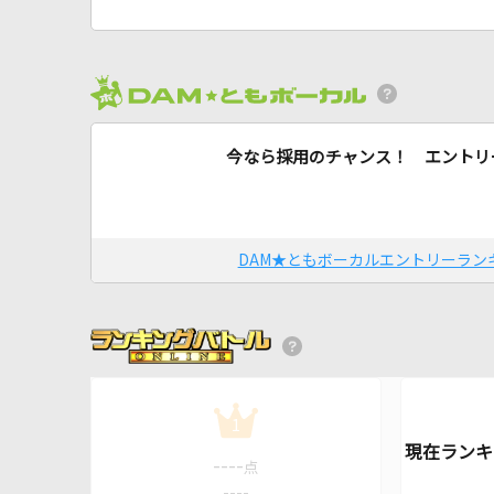
今なら採用のチャンス！ エントリ
DAM★ともボーカルエントリーラン
1
----
点
----