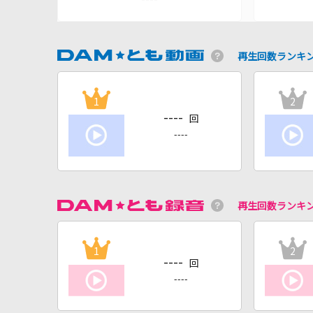
再生回数ランキ
1
2
----
回
----
再生回数ランキ
1
2
----
回
----