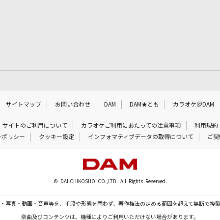
サイトマップ
お問い合わせ
DAM
DAM★とも
カラオケ＠DAM
サイトのご利用について
カラオケご利用にあたっての注意事項
利用規約
ーポリシー
クッキー設定
インフォマティブデータの取得について
ご契
© DAIICHIKOSHO CO.,LTD. All Rights Reserved.
・写真・動画・音声等を、手段や形態を問わず、著作権法の定める範囲を超えて無断で複
楽曲及びコンテンツは、機種によりご利用いただけない場合があります。