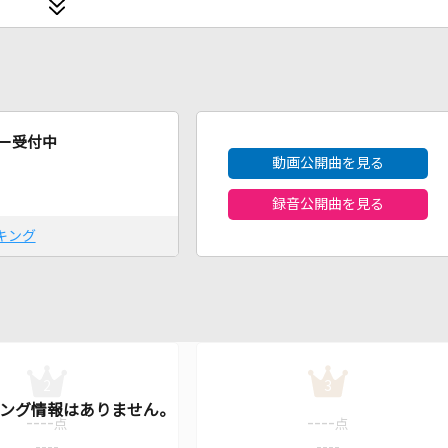
2026年8月度
ー受付中
動画公開曲を見る
録音公開曲を見る
キング
2
3
----
----
点
点
----
----