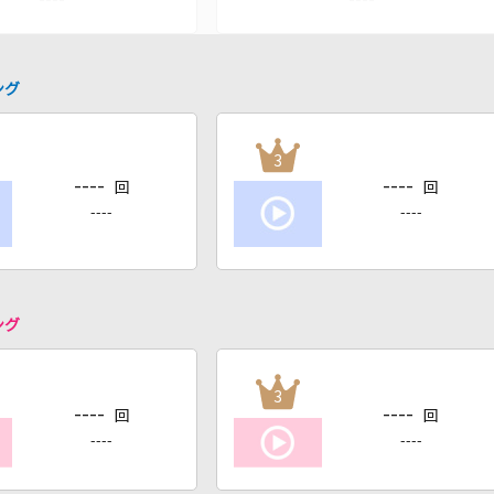
ング
3
----
----
回
回
----
----
ング
3
----
----
回
回
----
----