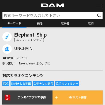
キーワード
曲名
歌手名
歌詞
Elephant Ship
カラオケ検索
[ エレファントシップ ]
UNCHAIN
カラオケ店舗検索
選曲番号：
5102-93
Take it easy 水のように
カラオケリクエスト
対応カラオケコンテンツ
全国りれき
リアルタイムで歌われている曲の一覧
デンモクアプリで予約
MYリスト保存