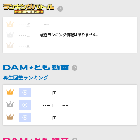
夜の踊り子
サカナクション
----
----
1
点
----
想い出は時空の結晶
----
2
点
幻影(浅川悠)
----
----
3
点
[生音]ハッピーエンド
back number
再生回数ランキング
愛は勝つ
KAN
----
1
----
回
もっと見る
----
2
----
回
----
3
----
回
DAMの新曲・ランキングなど
カラオケ最新情報をチェック！