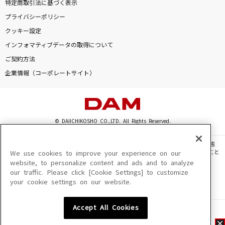
特定商取引法に基づく表示
プライバシーポリシー
クッキー設定
インフォマティブデータの取得について
ご契約方法
企業情報（コーポレートサイト）
© DAIICHIKOSHO CO.,LTD. All Rights Reserved.
このサイトに掲載されている一切の文章・画像・写真・動画・音声等を、手段や形態
を問わず、著作権法の定める範囲を超えて無断で複製、転載、ファイル化などすること
We use cookies to improve your experience on our
を禁じます。
website, to personalize content and ads and to analyze
our traffic. Please click [Cookie Settings] to customize
楽曲及びコンテンツは、機種によりご利用いただけない場合があります。
your cookie settings on our website.
楽曲及びコンテンツの配信日、配信内容が変更になる場合があります。
楽曲によりMYリスト保存ができない場合があります。
Accept All Cookies
JASRAC許諾番号
6602250213Y31015 6602250112Y38026 6602250240Y31015
6602250241Y45122