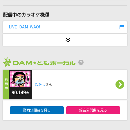
シェリー
尾崎豊
配信中のカラオケ機種
コイスルオトメ
LIVE DAM WAO!
いきものがかり
[生音]To Love You More [トゥ・ラヴ・ユー・
モア]
Celine Dion With Special Guests Kryzler & Kompany
2026年8月度
[生音]魔法が解けたら
Saucy Dog
たかし
さん
90.149
点
今日の日はさようなら
DAM★ともボーカルエントリーランキング
林原めぐみ
動画公開曲を見る
録音公開曲を見る
I wonder
Da-iCE