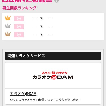
再生回数ランキング
----
1
----
DAMに会員登録・ログインして
回
カラオケをもっと楽しもう！
----
2
----
回
----
3
----
回
自宅でカラオケ歌い放題！
家族や友達と一緒に！練習にも！
関連カラオケサービス
カラオケ@DAM
いつものカラオケが24時間いつでもおうちで楽しめる！