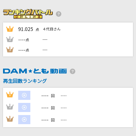
会いたくて
Ado
[生音]あなた
91.025
４代目さん
1
点
HY
----
----
2
点
----
----
3
LOVE SONG
点
三代目 J SOUL BROTHERS from EXILE TRIBE
FEVER TIME
再生回数ランキング
OddRe:
----
もっと見る
1
----
回
----
2
----
回
DAMの新曲・ランキングなど
カラオケ最新情報をチェック！
----
3
----
回