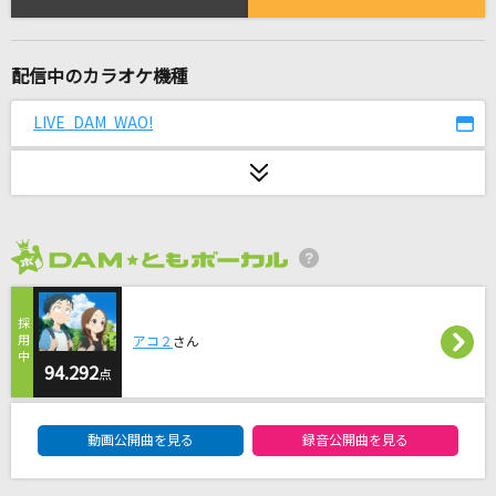
盛れ！ミ・アモーレ
Juice=Juice
配信中のカラオケ機種
[生音]証
flumpool
LIVE DAM WAO!
[生音]星座になれたら
結束バンド
Happily [ハッピリー]
2026年8月度
One Direction
[生音]ドラえもん(ドラえもんアニメバージョン)
アコ２
さん
94.292
星野 源
点
DAM★ともボーカルエントリーランキング
残響散歌
動画公開曲を見る
録音公開曲を見る
Aimer(エメ)