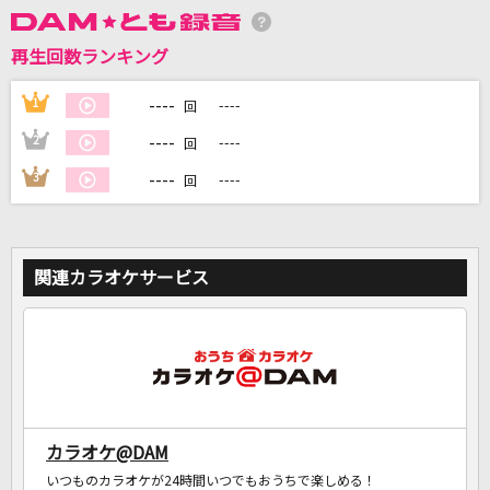
再生回数ランキング
DAMに会員登録・ログインして
カラオケをもっと楽しもう！
----
1
----
回
----
2
----
回
----
3
----
回
自宅でカラオケ歌い放題！
家族や友達と一緒に！練習にも！
関連カラオケサービス
カラオケ@DAM
いつものカラオケが24時間いつでもおうちで楽しめる！