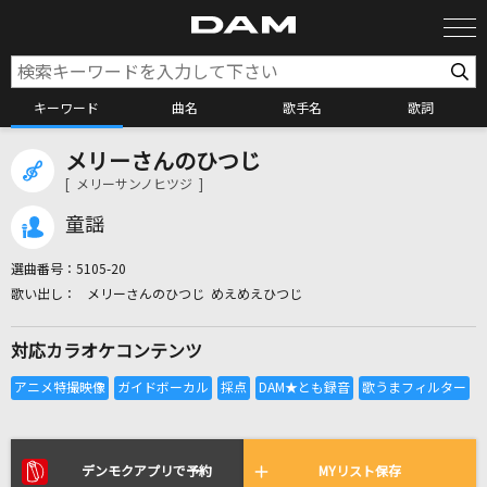
キーワード
曲名
歌手名
歌詞
メリーさんのひつじ
カラオケ検索
[ メリーサンノヒツジ ]
童謡
カラオケ店舗検索
選曲番号：
5105-20
メリーさんのひつじ めえめえひつじ
カラオケリクエスト
対応カラオケコンテンツ
全国りれき
リアルタイムで歌われている曲の一覧
デンモクアプリで予約
MYリスト保存