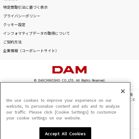
特定商取引法に基づく表示
プライバシーポリシー
クッキー設定
インフォマティブデータの取得について
ご契約方法
企業情報（コーポレートサイト）
© DAIICHIKOSHO CO.,LTD. All Rights Reserved.
このサイトに掲載されている一切の文章・画像・写真・動画・音声等を、手段や形態
を問わず、著作権法の定める範囲を超えて無断で複製、転載、ファイル化などすること
We use cookies to improve your experience on our
を禁じます。
website, to personalize content and ads and to analyze
our traffic. Please click [Cookie Settings] to customize
楽曲及びコンテンツは、機種によりご利用いただけない場合があります。
your cookie settings on our website.
楽曲及びコンテンツの配信日、配信内容が変更になる場合があります。
楽曲によりMYリスト保存ができない場合があります。
Accept All Cookies
JASRAC許諾番号