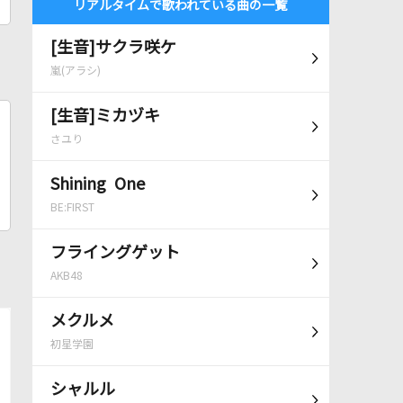
リアルタイムで歌われている曲の一覧
[生音]サクラ咲ケ
嵐(アラシ)
[生音]ミカヅキ
さユり
Shining One
BE:FIRST
フライングゲット
AKB48
メクルメ
初星学園
シャルル