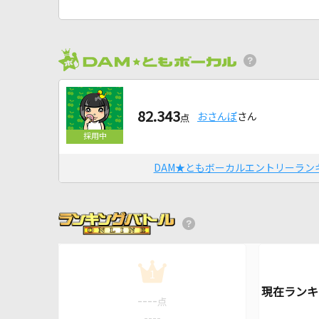
82.343
おさんぽ
さん
点
DAM★ともボーカルエントリーラン
1
----
点
----