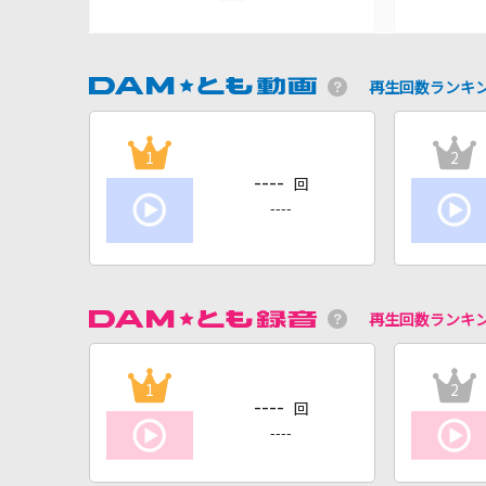
再生回数ランキ
1
2
----
回
----
再生回数ランキ
1
2
----
回
----