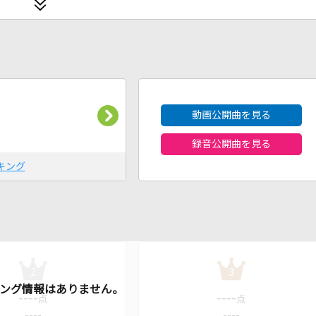
2026年8月度
動画公開曲を見る
録音公開曲を見る
キング
2
3
----
----
点
点
----
----