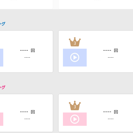
ング
3
----
----
回
回
----
----
ング
3
----
----
回
回
----
----