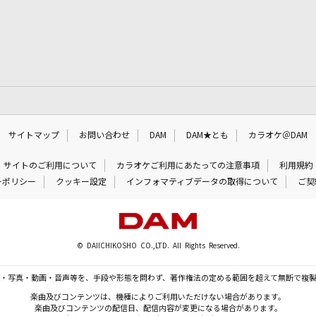
サイトマップ
お問い合わせ
DAM
DAM★とも
カラオケ＠DAM
サイトのご利用について
カラオケご利用にあたっての注意事項
利用規約
ーポリシー
クッキー設定
インフォマティブデータの取得について
ご契
© DAIICHIKOSHO CO.,LTD. All Rights Reserved.
・写真・動画・音声等を、手段や形態を問わず、著作権法の定める範囲を超えて無断で複
楽曲及びコンテンツは、機種によりご利用いただけない場合があります。
楽曲及びコンテンツの配信日、配信内容が変更になる場合があります。