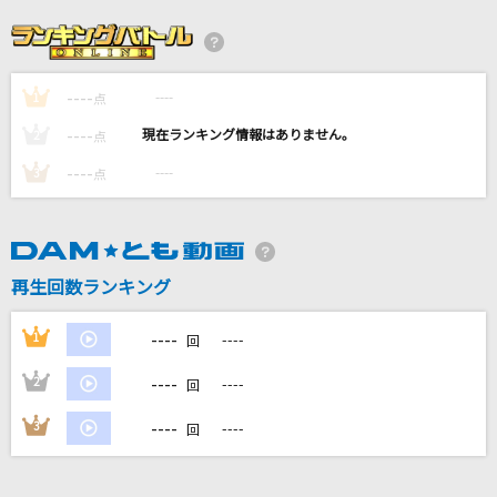
[生音]もう恋なんてしない
槇原敬之(Makihara)
----
----
1
Soranji
点
Mrs. GREEN APPLE
----
----
2
点
----
----
3
点
心海
Eve
ゆびきりレイン
再生回数ランキング
カラフルピーチ
----
1
----
回
もっと見る
----
2
----
回
DAMの新曲・ランキングなど
----
3
----
回
カラオケ最新情報をチェック！