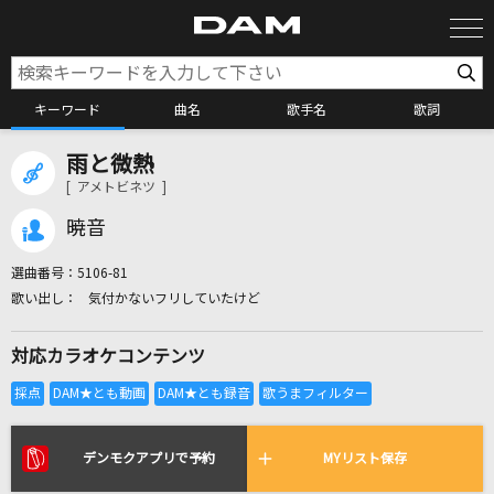
キーワード
曲名
歌手名
歌詞
雨と微熱
カラオケ検索
[ アメトビネツ ]
暁音
カラオケ店舗検索
選曲番号：
5106-81
気付かないフリしていたけど
カラオケリクエスト
対応カラオケコンテンツ
全国りれき
リアルタイムで歌われている曲の一覧
デンモクアプリで予約
MYリスト保存