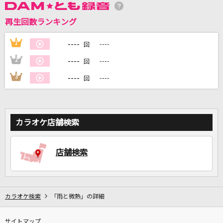
再生回数ランキング
DAMに会員登録・ログインして
カラオケをもっと楽しもう！
----
1
----
回
----
2
----
回
----
3
----
回
自宅でカラオケ歌い放題！
家族や友達と一緒に！練習にも！
カラオケ店舗検索
店舗検索
カラオケ検索
「雨と微熱」の詳細
サイトマップ