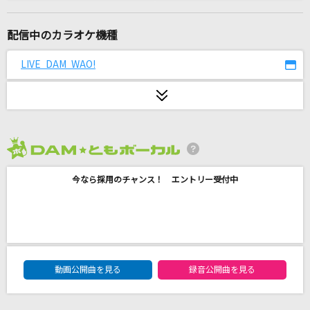
[生音]星影のエール
GReeeeN
配信中のカラオケ機種
さよならエレジー
LIVE DAM WAO!
菅田将暉
もののけ姫
米良美一
2026年8月度
[生音]プレイバックPart2
今なら採用のチャンス！ エントリー受付中
山口百恵
ほんまやで☆なんでやねん☆しらんけど
モナキ
DAM★ともボーカルエントリーランキング
SIGHT
動画公開曲を見る
録音公開曲を見る
Angelo