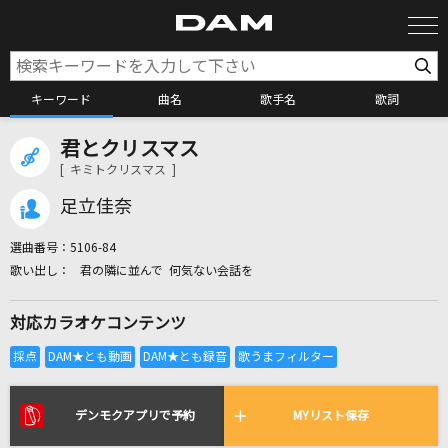
キーワード
曲名
歌手名
歌詞
君とクリスマス
カラオケ検索
[ キミトクリスマス ]
足立佳奈
カラオケ店舗検索
選曲番号：
5106-84
君の隣に並んで 何気ない会話を
カラオケリクエスト
対応カラオケコンテンツ
全国りれき
リアルタイムで歌われている曲の一覧
デンモクアプリで予約
MYリスト保存