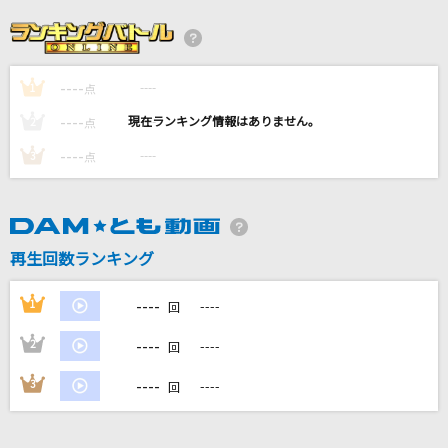
ROMANCE
Janne Da Arc
----
----
1
[生音]ボーイフレンド
点
aiko
----
----
2
点
----
----
3
点
心絵
ロードオブメジャー
幕が上がる
再生回数ランキング
back number
----
1
----
回
もっと見る
----
2
----
回
DAMの新曲・ランキングなど
----
3
----
回
カラオケ最新情報をチェック！