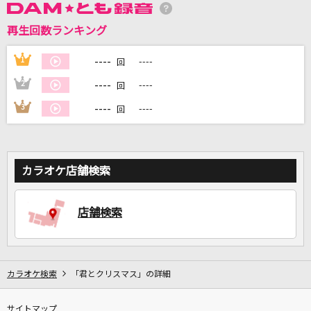
再生回数ランキング
DAMに会員登録・ログインして
カラオケをもっと楽しもう！
----
1
----
回
----
2
----
回
----
3
----
回
自宅でカラオケ歌い放題！
家族や友達と一緒に！練習にも！
カラオケ店舗検索
店舗検索
カラオケ検索
「君とクリスマス」の詳細
サイトマップ