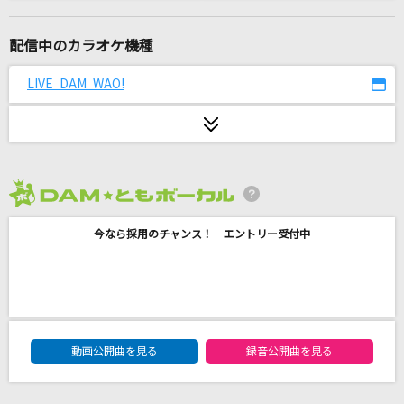
metamorphose
高橋洋子
配信中のカラオケ機種
プラトー
LIVE DAM WAO!
サカナクション
INVOKE-インヴォーク-
T.M.Revolution
2026年8月度
[生音]ドラえもん(ドラえもんアニメバージョン)
今なら採用のチャンス！ エントリー受付中
星野 源
[生音]乙女座宮
山口百恵
DAM★ともボーカルエントリーランキング
ヒカリヘ
動画公開曲を見る
録音公開曲を見る
miwa