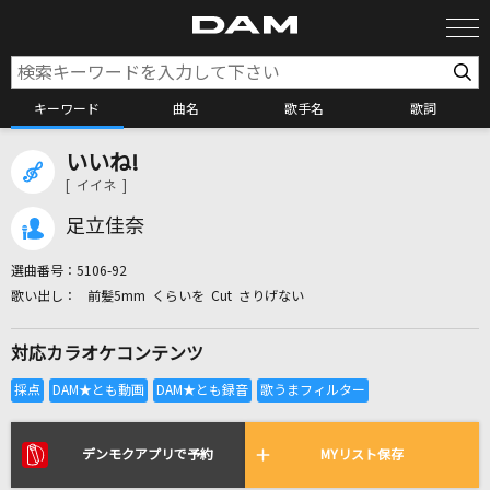
キーワード
曲名
歌手名
歌詞
いいね!
カラオケ検索
[ イイネ ]
足立佳奈
カラオケ店舗検索
選曲番号：
5106-92
前髪5mm くらいを Cut さりげない
カラオケリクエスト
対応カラオケコンテンツ
全国りれき
リアルタイムで歌われている曲の一覧
デンモクアプリで予約
MYリスト保存