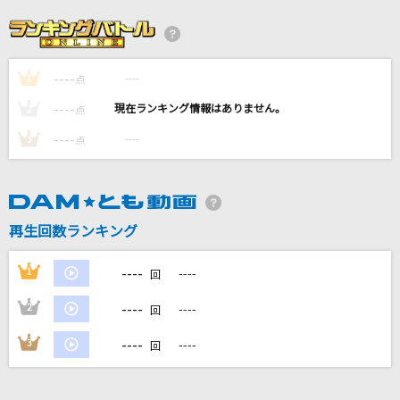
いつかこの涙が
Little Glee Monster
----
----
1
unravel
点
TK from 凛として時雨
----
----
2
点
----
----
3
点
大人になれば
小沢健二
[生音]突然
再生回数ランキング
FIELD OF VIEW(the FIELD OF VIEW)
----
1
----
回
もっと見る
----
2
----
回
DAMの新曲・ランキングなど
----
3
----
回
カラオケ最新情報をチェック！