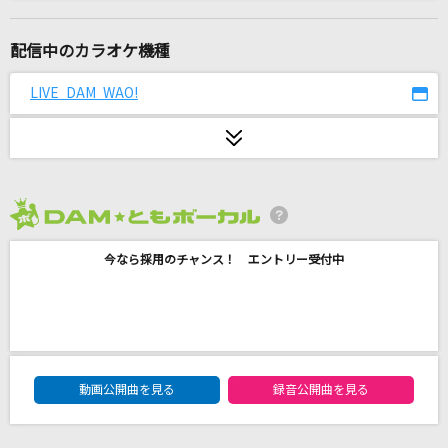
[プロオケ]シングルベッド
シャ乱Q
配信中のカラオケ機種
[プロオケ]桜
LIVE DAM WAO!
コブクロ
Snow halation
μ's
2026年8月度
[生音]CHE.R.RY
今なら採用のチャンス！ エントリー受付中
YUI
1925
冨田悠斗(とみー/T-POCKET) feat.初音ミク
DAM★ともボーカルエントリーランキング
カブトムシ
動画公開曲を見る
録音公開曲を見る
aiko