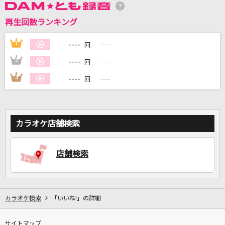
再生回数ランキング
DAMに会員登録・ログインして
カラオケをもっと楽しもう！
----
1
----
回
----
2
----
回
----
3
----
回
自宅でカラオケ歌い放題！
家族や友達と一緒に！練習にも！
カラオケ店舗検索
店舗検索
カラオケ検索
「いいね!」の詳細
サイトマップ