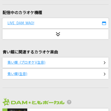
[生音]恋の予感
安全地帯
配信中のカラオケ機種
たかがアイラブユー
LIVE DAM WAO!
Official髭男dism
if
西野カナ
青い蝶に関連するカラオケ楽曲
[生音]恋する街角
青い蝶 (プロオケ)(生音)
山内惠介
青い蝶(生音)
うるうびと
RADWIMPS
HOWEVER
GLAY
2026年8月度