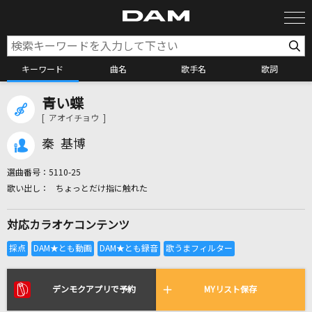
キーワード
曲名
歌手名
歌詞
青い蝶
カラオケ検索
[ アオイチョウ ]
秦 基博
カラオケ店舗検索
選曲番号：
5110-25
ちょっとだけ指に触れた
カラオケリクエスト
対応カラオケコンテンツ
全国りれき
リアルタイムで歌われている曲の一覧
デンモクアプリで予約
MYリスト保存