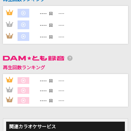
----
1
----
回
DAMに会員登録・ログインして
カラオケをもっと楽しもう！
----
2
----
回
----
3
----
回
自宅でカラオケ歌い放題！
家族や友達と一緒に！練習にも！
再生回数ランキング
----
1
----
回
----
2
----
回
----
3
----
回
関連カラオケサービス