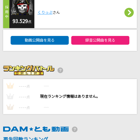
わたがし
くりっぷ
さん
back number
93.529
点
消えない虹
DAM★ともボーカルエントリーランキング
B'z
動画公開曲を見る
録音公開曲を見る
Five
嵐(アラシ)
夜撫でるメノウ
Ayase
----
----
1
点
----
----
2
点
もっと見る
----
----
3
点
DAMの新曲・ランキングなど
カラオケ最新情報をチェック！
再生回数ランキング