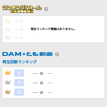
レシピ
timelesz
----
----
1
DARMA GRAND PRIX
点
ヨルシカ
----
----
2
点
----
----
3
点
sister's noise
fripSide
JANE DOE(ビデオクリップバージョン)
再生回数ランキング
米津玄師, 宇多田ヒカル
----
1
----
回
もっと見る
----
2
----
回
DAMの新曲・ランキングなど
----
3
----
回
カラオケ最新情報をチェック！