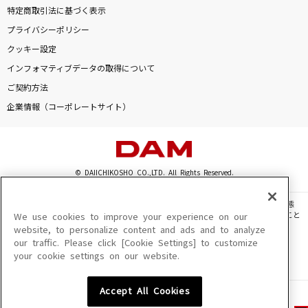
特定商取引法に基づく表示
プライバシーポリシー
クッキー設定
インフォマティブデータの取得について
ご契約方法
企業情報（コーポレートサイト）
© DAIICHIKOSHO CO.,LTD. All Rights Reserved.
このサイトに掲載されている一切の文章・画像・写真・動画・音声等を、手段や形態
を問わず、著作権法の定める範囲を超えて無断で複製、転載、ファイル化などすること
We use cookies to improve your experience on our
を禁じます。
website, to personalize content and ads and to analyze
our traffic. Please click [Cookie Settings] to customize
楽曲及びコンテンツは、機種によりご利用いただけない場合があります。
your cookie settings on our website.
楽曲及びコンテンツの配信日、配信内容が変更になる場合があります。
楽曲によりMYリスト保存ができない場合があります。
Accept All Cookies
JASRAC許諾番号
6602250213Y31015 6602250112Y38026 6602250240Y31015