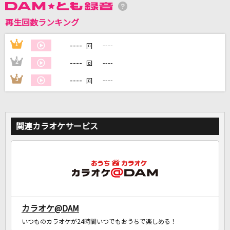
再生回数ランキング
DAMに会員登録・ログインして
カラオケをもっと楽しもう！
----
1
----
回
----
2
----
回
----
3
----
回
自宅でカラオケ歌い放題！
家族や友達と一緒に！練習にも！
関連カラオケサービス
カラオケ@DAM
いつものカラオケが24時間いつでもおうちで楽しめる！