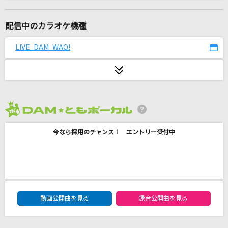
花束のかわりにメロディーを
清水翔太
配信中のカラオケ機種
最後の放課後
LIVE DAM WAO!
いきものがかり
怪人
NIKO NIKO TAN TAN
2026年8月度
真夏の通り雨
今なら採用のチャンス！ エントリー受付中
宇多田ヒカル
[生音]異邦人～シルクロードのテーマ～
久保田早紀
DAM★ともボーカルエントリーランキング
今夜はANGEL
動画公開曲を見る
録音公開曲を見る
椎名恵