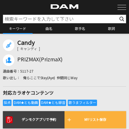
キーワード
曲名
歌手名
歌詞
Candy
カラオケ検索
[ キャンディ ]
PRIZMAX(PrizmaX)
カラオケ店舗検索
選曲番号：
5117-27
俺らここでStay(Aye) 仲間同じWay
カラオケリクエスト
対応カラオケコンテンツ
全国りれき
リアルタイムで歌われている曲の一覧
デンモクアプリで予約
MYリスト保存