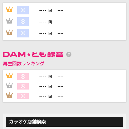
BOW AND ARROW(ビデオクリップバージョン)
----
1
----
回
米津玄師
----
2
----
回
Rea(s)oN
----
3
----
回
神崎エルザ starring ReoNa
[生音]少年時代
井上陽水
再生回数ランキング
[生音]岬めぐり
----
1
----
回
ウィークエンド
----
2
----
回
もっと見る
----
3
----
回
DAMの新曲・ランキングなど
カラオケ最新情報をチェック！
カラオケ店舗検索