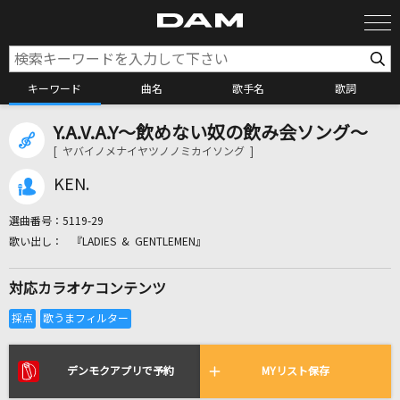
キーワード
曲名
歌手名
歌詞
Y.A.V.A.Y～飲めない奴の飲み会ソング～
カラオケ検索
[ ヤバイノメナイヤツノノミカイソング ]
KEN.
カラオケ店舗検索
選曲番号：
5119-29
『LADIES & GENTLEMEN』
カラオケリクエスト
対応カラオケコンテンツ
全国りれき
リアルタイムで歌われている曲の一覧
デンモクアプリで予約
MYリスト保存