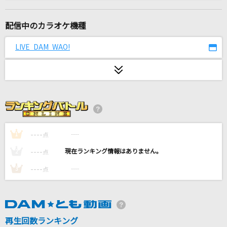
また君に恋してる
坂本冬美
配信中のカラオケ機種
君じゃなきゃダメみたい
LIVE DAM WAO!
オーイシマサヨシ
青い春と西の空
結束バンド
[生音]春を愛する人
GLAY
----
----
1
点
----
----
2
点
[生音]瞬き
----
----
3
点
back number
スーパー・ヒーロー
Tommy Snyder
再生回数ランキング