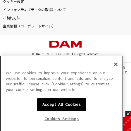
クッキー設定
インフォマティブデータの取得について
ご契約方法
企業情報（コーポレートサイト）
© DAIICHIKOSHO CO.,LTD. All Rights Reserved.
このサイトに掲載されている一切の文章・画像・写真・動画・音声等を、手段や形態
を問わず、著作権法の定める範囲を超えて無断で複製、転載、ファイル化などすること
We use cookies to improve your experience on our
を禁じます。
website, to personalize content and ads and to analyze
our traffic. Please click [Cookie Settings] to customize
楽曲及びコンテンツは、機種によりご利用いただけない場合があります。
your cookie settings on our website.
楽曲及びコンテンツの配信日、配信内容が変更になる場合があります。
楽曲によりMYリスト保存ができない場合があります。
Accept All Cookies
JASRAC許諾番号
6602250213Y31015 6602250112Y38026 6602250240Y31015
6602250241Y45122
Cookies Settings
NexTone許諾番号
ID000002945 ID000002947 ID000002937 ID000002938