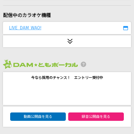
一体いつから
初星学園
配信中のカラオケ機種
世界の終わり(Smash hits version)
LIVE DAM WAO!
THEE MICHELLE GUN ELEPHANT
[生音]明日の☆SHOW
福山雅治
2026年8月度
Error
今なら採用のチャンス！ エントリー受付中
SEKAI NO OWARI(世界の終わり)
[生音]ロビンソン
スピッツ
DAM★ともボーカルエントリーランキング
好きじゃないよ
動画公開曲を見る
録音公開曲を見る
ヤングスキニー