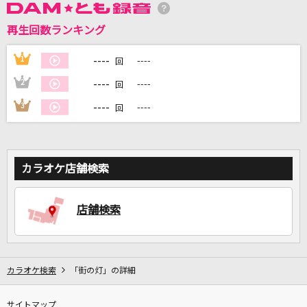
再生回数ランキング
DAMに会員登録・ログインして
カラオケをもっと楽しもう！
----
1
----
回
----
2
----
回
----
3
----
回
自宅でカラオケ歌い放題！
家族や友達と一緒に！練習にも！
カラオケ店舗検索
店舗検索
カラオケ検索
「街の灯」の詳細
サイトマップ