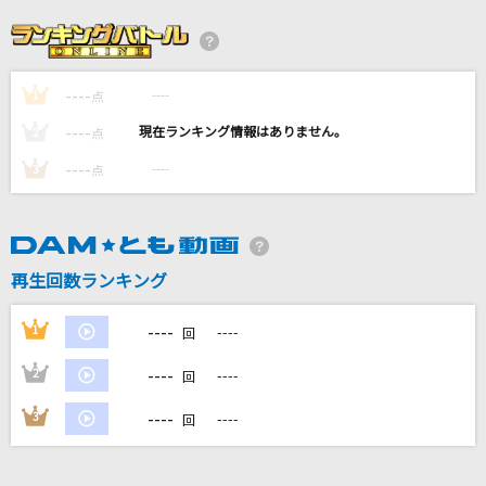
Run Again
PRODUCE 101 JAPAN 新世界
----
----
1
MILABO
点
ずっと真夜中でいいのに。
----
----
2
点
----
----
3
点
鱗(うろこ)
秦 基博
黒髪海峡
再生回数ランキング
藤崎詩乃
----
1
----
回
もっと見る
----
2
----
回
DAMの新曲・ランキングなど
----
3
----
回
カラオケ最新情報をチェック！