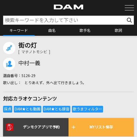
キーワード
曲名
歌手名
歌詞
街の灯
カラオケ検索
[ マチノトモシビ ]
中村一義
カラオケ店舗検索
選曲番号：
5126-29
とりあえず、外へ出て行きましょう。
カラオケリクエスト
対応カラオケコンテンツ
全国りれき
リアルタイムで歌われている曲の一覧
デンモクアプリで予約
MYリスト保存