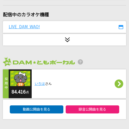
幻灯花 (feat. アリレム)
魂音泉
配信中のカラオケ機種
酔いどれ知らず
LIVE DAM WAO!
Kanaria
[生音]Wherever you are
ONE OK ROCK
2026年8月度
残響散歌
Aimer(エメ)
いろは
さん
必然メーカー
84.416
点
ONE OK ROCK
DAM★ともボーカルエントリーランキング
動画公開曲を見る
録音公開曲を見る
エルダーフラワー
Official髭男dism