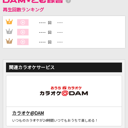
再生回数ランキング
DAMに会員登録・ログインして
カラオケをもっと楽しもう！
----
1
----
回
----
2
----
回
----
3
----
回
自宅でカラオケ歌い放題！
家族や友達と一緒に！練習にも！
関連カラオケサービス
カラオケ@DAM
いつものカラオケが24時間いつでもおうちで楽しめる！