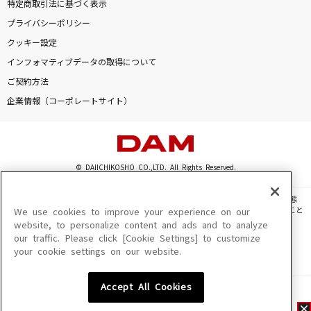
特定商取引法に基づく表示
プライバシーポリシー
クッキー設定
インフォマティブデータの取得について
ご契約方法
企業情報（コーポレートサイト）
© DAIICHIKOSHO CO.,LTD. All Rights Reserved.
このサイトに掲載されている一切の文章・画像・写真・動画・音声等を、手段や形態
を問わず、著作権法の定める範囲を超えて無断で複製、転載、ファイル化などすること
We use cookies to improve your experience on our
を禁じます。
website, to personalize content and ads and to analyze
our traffic. Please click [Cookie Settings] to customize
楽曲及びコンテンツは、機種によりご利用いただけない場合があります。
your cookie settings on our website.
楽曲及びコンテンツの配信日、配信内容が変更になる場合があります。
楽曲によりMYリスト保存ができない場合があります。
Accept All Cookies
JASRAC許諾番号
6602250213Y31015 6602250112Y38026 6602250240Y31015
6602250241Y45122