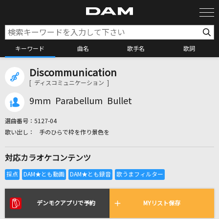
キーワード
曲名
歌手名
歌詞
Discommunication
カラオケ検索
[ ディスコミュニケーション ]
9mm Parabellum Bullet
カラオケ店舗検索
選曲番号：
5127-04
手のひらで枠を作り景色を
カラオケリクエスト
対応カラオケコンテンツ
全国りれき
リアルタイムで歌われている曲の一覧
デンモクアプリで予約
MYリスト保存