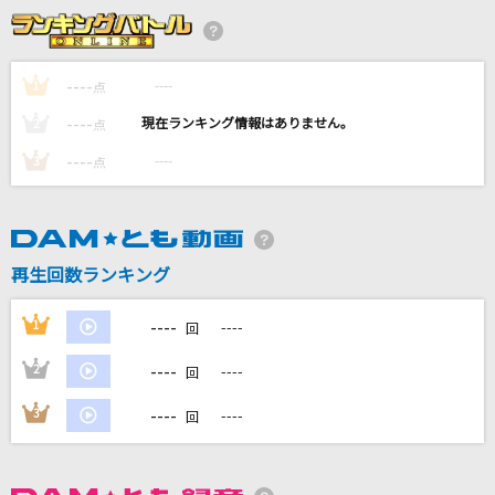
[生音]バス・ストップ
平浩二
----
----
1
点
FANTASTIC BABY
----
----
2
点
BIGBANG
----
----
3
点
[生音]サライ
加山雄三・谷村新司
fake face dance music
再生回数ランキング
音田雅則
----
1
----
回
もっと見る
----
2
----
回
DAMの新曲・ランキングなど
----
3
----
回
カラオケ最新情報をチェック！