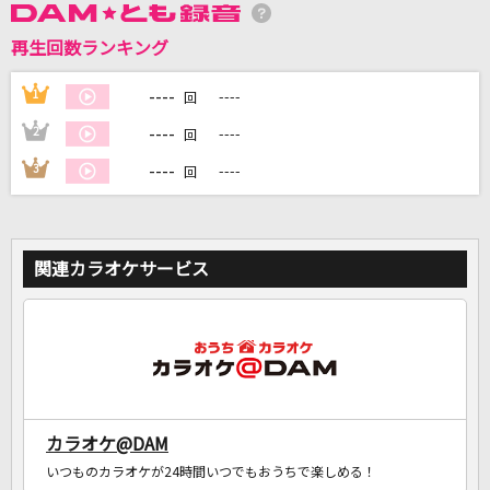
再生回数ランキング
DAMに会員登録・ログインして
カラオケをもっと楽しもう！
----
1
----
回
----
2
----
回
----
3
----
回
自宅でカラオケ歌い放題！
家族や友達と一緒に！練習にも！
関連カラオケサービス
カラオケ@DAM
いつものカラオケが24時間いつでもおうちで楽しめる！