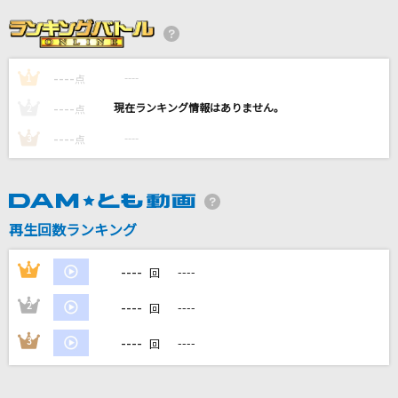
11月のアンクレット
AKB48
----
----
1
Sharon
点
Official髭男dism
----
----
2
点
----
----
3
点
[生音]さよならエレジー
菅田将暉
カクテル
再生回数ランキング
川野夏美
----
1
----
回
もっと見る
----
2
----
回
DAMの新曲・ランキングなど
----
3
----
回
カラオケ最新情報をチェック！