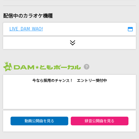
[生音]ブラッドサーキュレーター
ASIAN KUNG-FU GENERATION
配信中のカラオケ機種
Dancing stars on me!
LIVE DAM WAO!
μ's
あの娘シークレット
Eve
2026年8月度
[生音]未来予想図Ⅱ
今なら採用のチャンス！ エントリー受付中
DREAMS COME TRUE
BRAVE GROOVE
iLiFE!
DAM★ともボーカルエントリーランキング
Reason(アニメバージョン)
動画公開曲を見る
録音公開曲を見る
玉置成実