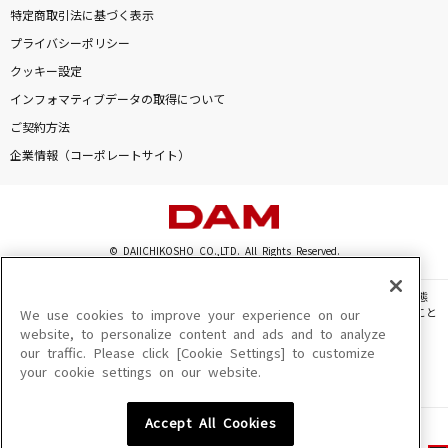
特定商取引法に基づく表示
プライバシーポリシー
クッキー設定
インフォマティブデータの取得について
ご契約方法
企業情報（コーポレートサイト）
© DAIICHIKOSHO CO.,LTD. All Rights Reserved.
このサイトに掲載されている一切の文章・画像・写真・動画・音声等を、手段や形態
を問わず、著作権法の定める範囲を超えて無断で複製、転載、ファイル化などすること
We use cookies to improve your experience on our
を禁じます。
website, to personalize content and ads and to analyze
our traffic. Please click [Cookie Settings] to customize
楽曲及びコンテンツは、機種によりご利用いただけない場合があります。
your cookie settings on our website.
楽曲及びコンテンツの配信日、配信内容が変更になる場合があります。
楽曲によりMYリスト保存ができない場合があります。
Accept All Cookies
JASRAC許諾番号
6602250213Y31015 6602250112Y38026 6602250240Y31015