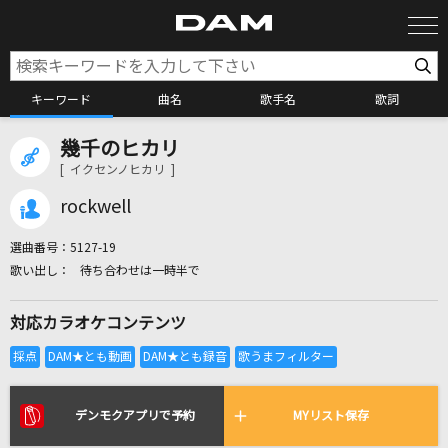
キーワード
曲名
歌手名
歌詞
幾千のヒカリ
カラオケ検索
[ イクセンノヒカリ ]
rockwell
カラオケ店舗検索
選曲番号：
5127-19
待ち合わせは一時半で
カラオケリクエスト
対応カラオケコンテンツ
全国りれき
リアルタイムで歌われている曲の一覧
デンモクアプリで予約
MYリスト保存