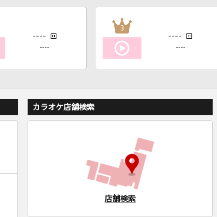
3
----
----
回
回
----
----
カラオケ店舗検索
店舗検索