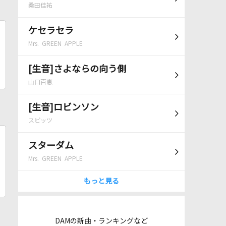
桑田佳祐
ケセラセラ
Mrs. GREEN APPLE
[生音]さよならの向う側
山口百恵
[生音]ロビンソン
スピッツ
スターダム
Mrs. GREEN APPLE
もっと見る
DAMの新曲・ランキングなど