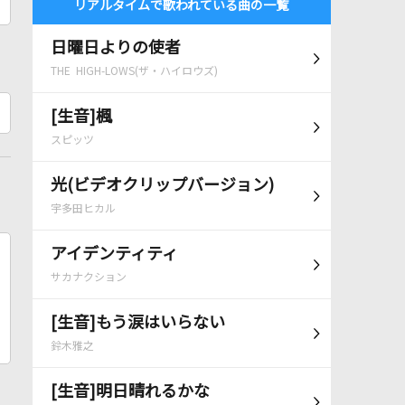
リアルタイムで歌われている曲の一覧
日曜日よりの使者
THE HIGH-LOWS(ザ・ハイロウズ)
[生音]楓
スピッツ
光(ビデオクリップバージョン)
宇多田ヒカル
アイデンティティ
サカナクション
[生音]もう涙はいらない
鈴木雅之
[生音]明日晴れるかな