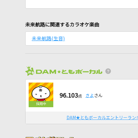
未来航路に関連するカラオケ楽曲
未来航路(生音)
96.103
きよ
さん
点
DAM★ともボーカルエントリーラン