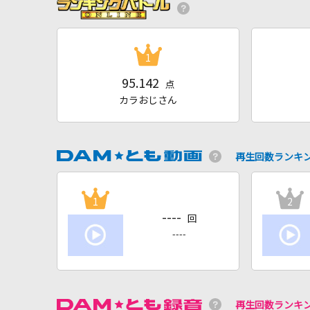
1
95.142
点
カラおじさん
再生回数ランキ
1
2
----
回
----
再生回数ランキ