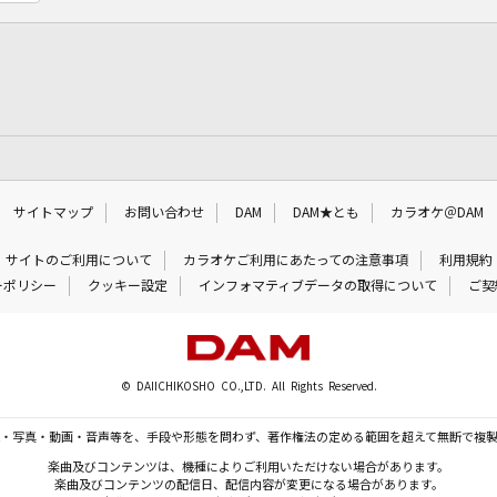
サイトマップ
お問い合わせ
DAM
DAM★とも
カラオケ＠DAM
サイトのご利用について
カラオケご利用にあたっての注意事項
利用規約
ーポリシー
クッキー設定
インフォマティブデータの取得について
ご契
© DAIICHIKOSHO CO.,LTD. All Rights Reserved.
・写真・動画・音声等を、手段や形態を問わず、著作権法の定める範囲を超えて無断で複
楽曲及びコンテンツは、機種によりご利用いただけない場合があります。
楽曲及びコンテンツの配信日、配信内容が変更になる場合があります。