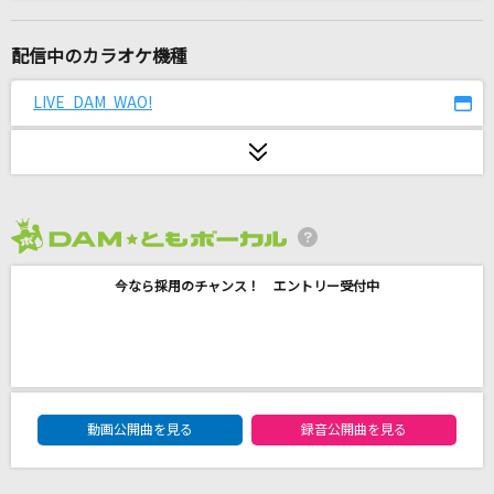
青い珊瑚礁
松田聖子
配信中のカラオケ機種
[生音]チェックのワンピース
LIVE DAM WAO!
back number
イエスタデイ
Official髭男dism
2026年8月度
フリィダム ロリィタ
今なら採用のチャンス！ エントリー受付中
ねじ式
愛のかたまり
KinKi Kids
DAM★ともボーカルエントリーランキング
[生音]瞬き
動画公開曲を見る
録音公開曲を見る
back number