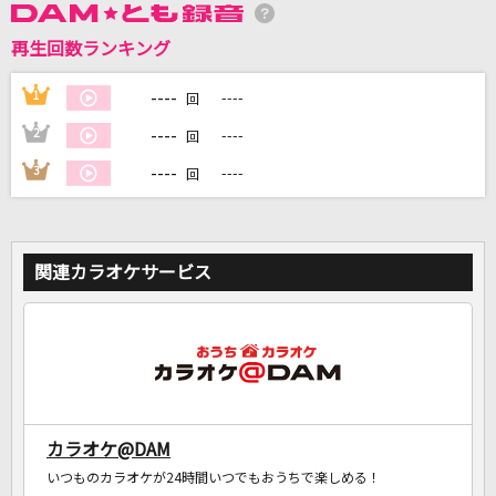
再生回数ランキング
DAMに会員登録・ログインして
カラオケをもっと楽しもう！
----
1
----
回
----
2
----
回
----
3
----
回
自宅でカラオケ歌い放題！
家族や友達と一緒に！練習にも！
関連カラオケサービス
カラオケ@DAM
いつものカラオケが24時間いつでもおうちで楽しめる！