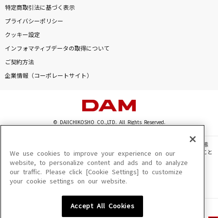
特定商取引法に基づく表示
プライバシーポリシー
クッキー設定
インフォマティブデータの取得について
ご契約方法
企業情報（コーポレートサイト）
© DAIICHIKOSHO CO.,LTD. All Rights Reserved.
このサイトに掲載されている一切の文章・画像・写真・動画・音声等を、手段や形態
を問わず、著作権法の定める範囲を超えて無断で複製、転載、ファイル化などすること
We use cookies to improve your experience on our
を禁じます。
website, to personalize content and ads and to analyze
our traffic. Please click [Cookie Settings] to customize
楽曲及びコンテンツは、機種によりご利用いただけない場合があります。
your cookie settings on our website.
楽曲及びコンテンツの配信日、配信内容が変更になる場合があります。
楽曲によりMYリスト保存ができない場合があります。
Accept All Cookies
JASRAC許諾番号
6602250213Y31015 6602250112Y38026 6602250240Y31015