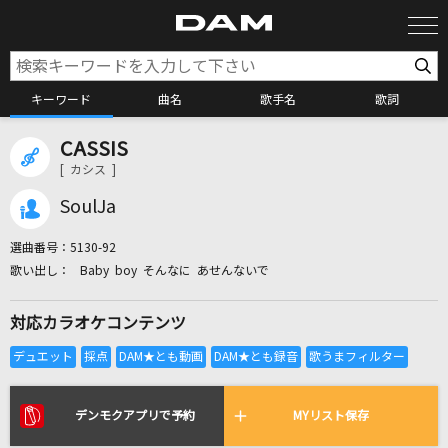
キーワード
曲名
歌手名
歌詞
CASSIS
カラオケ検索
[ カシス ]
SoulJa
カラオケ店舗検索
選曲番号：
5130-92
Baby boy そんなに あせんないで
カラオケリクエスト
対応カラオケコンテンツ
全国りれき
リアルタイムで歌われている曲の一覧
デンモクアプリで予約
MYリスト保存