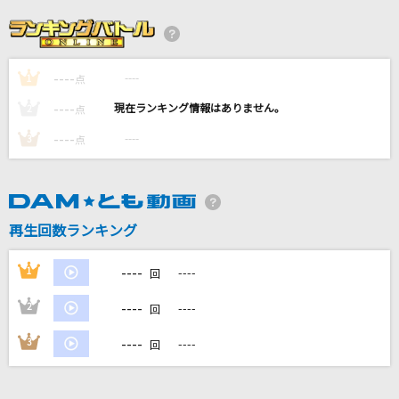
嵐の中で輝いて
米倉千尋
----
----
1
[生音]僕のこと
点
Mrs. GREEN APPLE
----
----
2
点
----
----
3
点
君の為のキミノウタ
川崎鷹也
夏夜のマジック
再生回数ランキング
indigo la End
----
1
----
回
もっと見る
----
2
----
回
DAMの新曲・ランキングなど
----
3
----
回
カラオケ最新情報をチェック！