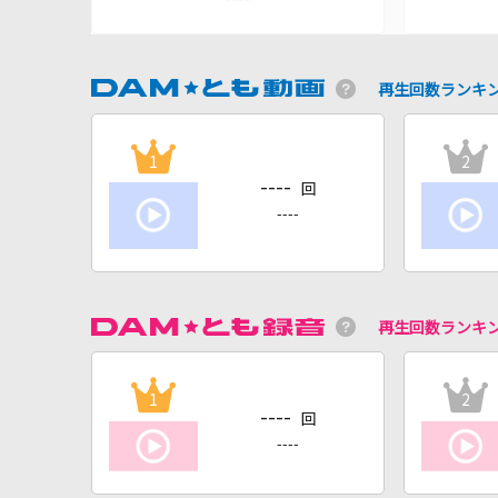
再生回数ランキ
1
2
----
回
----
再生回数ランキ
1
2
----
回
----