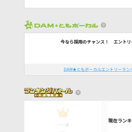
今なら採用のチャンス！ エントリ
DAM★ともボーカルエントリーラン
1
----
点
----