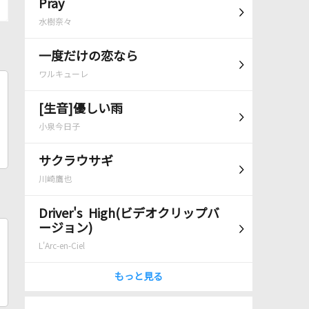
Pray
水樹奈々
一度だけの恋なら
ワルキューレ
[生音]優しい雨
小泉今日子
サクラウサギ
川崎鷹也
Driver's High(ビデオクリップバ
ージョン)
L'Arc-en-Ciel
もっと見る