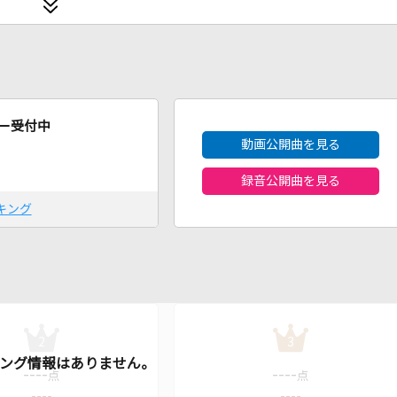
2026年8月度
ー受付中
動画公開曲を見る
録音公開曲を見る
キング
2
3
----
----
点
点
----
----