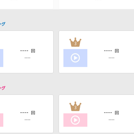
ング
3
----
----
回
回
----
----
ング
3
----
----
回
回
----
----