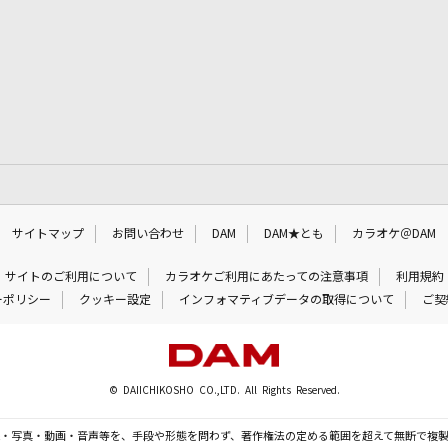
サイトマップ
お問い合わせ
DAM
DAM★とも
カラオケ＠DAM
サイトのご利用について
カラオケご利用にあたっての注意事項
利用規約
ーポリシー
クッキー設定
インフォマティブデータの取得について
ご契
© DAIICHIKOSHO CO.,LTD. All Rights Reserved.
・写真・動画・音声等を、手段や形態を問わず、著作権法の定める範囲を超えて無断で複