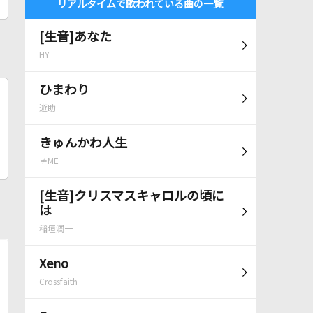
リアルタイムで歌われている曲の一覧
[生音]あなた
HY
ひまわり
遊助
きゅんかわ人生
≠ME
[生音]クリスマスキャロルの頃に
は
稲垣潤一
Xeno
Crossfaith