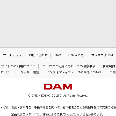
サイトマップ
お問い合わせ
DAM
DAM★とも
カラオケ＠DAM
サイトのご利用について
カラオケご利用にあたっての注意事項
利用規約
ーポリシー
クッキー設定
インフォマティブデータの取得について
ご契
© DAIICHIKOSHO CO.,LTD. All Rights Reserved.
・写真・動画・音声等を、手段や形態を問わず、著作権法の定める範囲を超えて無断で複
楽曲及びコンテンツは、機種によりご利用いただけない場合があります。