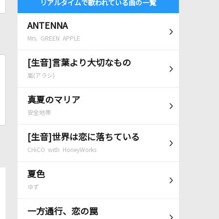
リアルタイムで歌われている曲の一覧
ANTENNA
Mrs. GREEN APPLE
[生音]言葉より大切なもの
嵐(アラシ)
真夏のマリア
安全地帯
[生音]世界は恋に落ちている
CHiCO with HoneyWorks
夏色
ゆず
一方通行、恋の罠