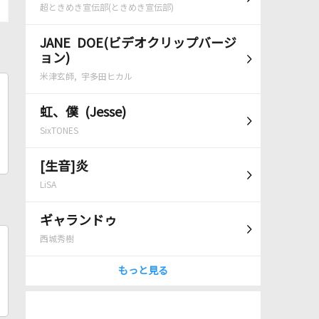
超ときめき宣伝部(ときめき宣伝部)
JANE DOE(ビデオクリップバージ
ョン)
米津玄師, 宇多田ヒカル
虹、僕 (Jesse)
SixTONES
[生音]炎
LiSA
ギャランドゥ
西城秀樹
もっと見る