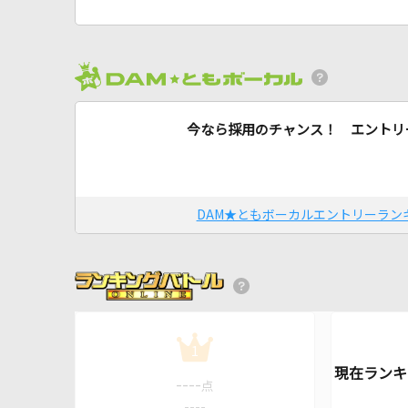
今なら採用のチャンス！ エントリ
DAM★ともボーカルエントリーラン
1
----
点
----