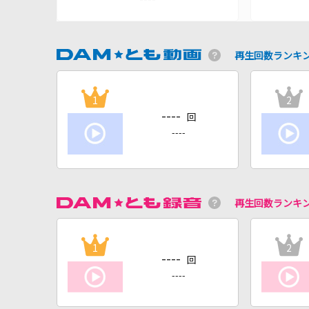
再生回数ランキ
1
2
----
回
----
再生回数ランキ
1
2
----
回
----