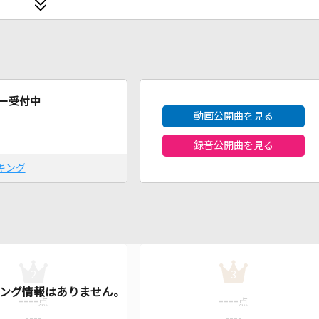
2026年8月度
ー受付中
動画公開曲を見る
録音公開曲を見る
キング
2
3
----
----
点
点
----
----