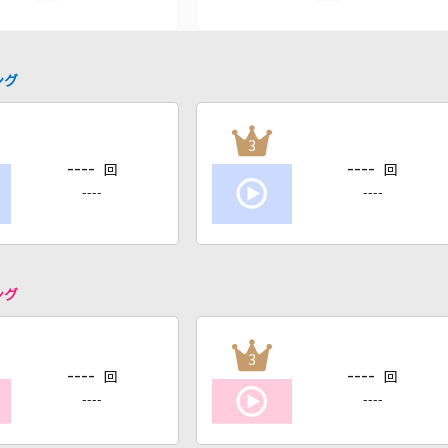
ング
3
----
----
回
回
----
----
ング
3
----
----
回
回
----
----