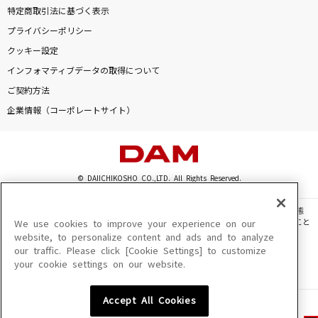
特定商取引法に基づく表示
プライバシーポリシー
クッキー設定
インフォマティブデータの取得について
ご契約方法
企業情報（コーポレートサイト）
© DAIICHIKOSHO CO.,LTD. All Rights Reserved.
このサイトに掲載されている一切の文章・画像・写真・動画・音声等を、手段や形態
を問わず、著作権法の定める範囲を超えて無断で複製、転載、ファイル化などすること
We use cookies to improve your experience on our
を禁じます。
website, to personalize content and ads and to analyze
our traffic. Please click [Cookie Settings] to customize
楽曲及びコンテンツは、機種によりご利用いただけない場合があります。
your cookie settings on our website.
楽曲及びコンテンツの配信日、配信内容が変更になる場合があります。
楽曲によりMYリスト保存ができない場合があります。
Accept All Cookies
JASRAC許諾番号
6602250213Y31015 6602250112Y38026 6602250240Y31015