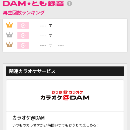
再生回数ランキング
DAMに会員登録・ログインして
カラオケをもっと楽しもう！
----
1
----
回
----
2
----
回
----
3
----
回
自宅でカラオケ歌い放題！
家族や友達と一緒に！練習にも！
関連カラオケサービス
カラオケ@DAM
いつものカラオケが24時間いつでもおうちで楽しめる！