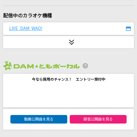
[生音]足音 ～Be Strong
Mr.Children
配信中のカラオケ機種
[生音]シュガーソングとビターステップ
LIVE DAM WAO!
UNISON SQUARE GARDEN
[生音]十三ヶ月
青山新
2026年8月度
[生音]ロビンソン
今なら採用のチャンス！ エントリー受付中
スピッツ
[生音]晴る
ヨルシカ
DAM★ともボーカルエントリーランキング
ANTENNA
動画公開曲を見る
録音公開曲を見る
Mrs. GREEN APPLE