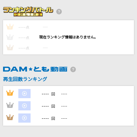
[生音]インフェルノ(アニメ映像 Ver.)
Mrs. GREEN APPLE
----
----
1
モス(ビデオクリップバージョン)
点
サカナクション
----
----
2
点
----
----
3
点
[生音]Wing
知念里奈
鏡
再生回数ランキング
go!go!vanillas
----
1
----
回
もっと見る
----
2
----
回
DAMの新曲・ランキングなど
----
3
----
回
カラオケ最新情報をチェック！