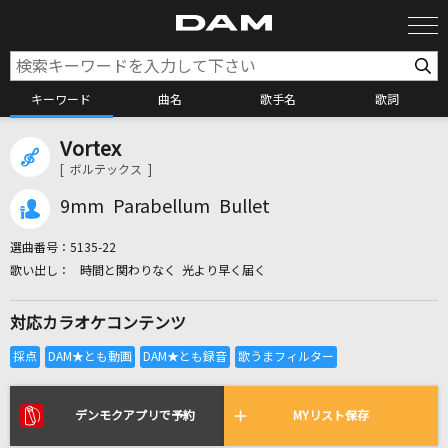
キーワード
曲名
歌手名
歌詞
Vortex
カラオケ検索
[ ボルテックス ]
9mm Parabellum Bullet
カラオケ店舗検索
選曲番号：
5135-22
時間と関わりなく 光より早く届く
カラオケリクエスト
対応カラオケコンテンツ
全国りれき
リアルタイムで歌われている曲の一覧
デンモクアプリで予約
MYリスト保存