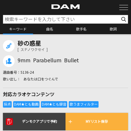
キーワード
曲名
歌手名
歌詞
砂の惑星
カラオケ検索
[ スナノワクセイ ]
9mm Parabellum Bullet
カラオケ店舗検索
選曲番号：
5136-24
あなたは口をつぐんで
カラオケリクエスト
対応カラオケコンテンツ
全国りれき
リアルタイムで歌われている曲の一覧
デンモクアプリで予約
MYリスト保存