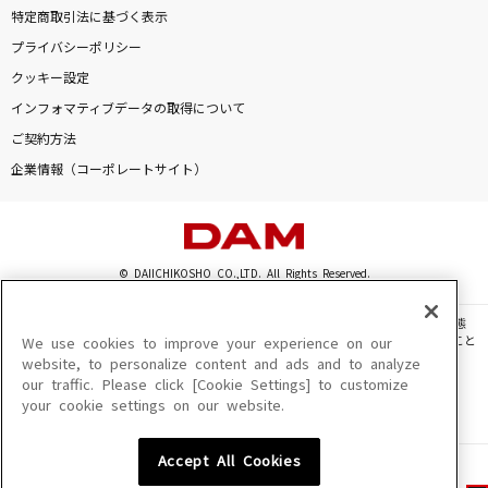
特定商取引法に基づく表示
プライバシーポリシー
クッキー設定
インフォマティブデータの取得について
ご契約方法
企業情報（コーポレートサイト）
© DAIICHIKOSHO CO.,LTD. All Rights Reserved.
このサイトに掲載されている一切の文章・画像・写真・動画・音声等を、手段や形態
を問わず、著作権法の定める範囲を超えて無断で複製、転載、ファイル化などすること
We use cookies to improve your experience on our
を禁じます。
website, to personalize content and ads and to analyze
our traffic. Please click [Cookie Settings] to customize
楽曲及びコンテンツは、機種によりご利用いただけない場合があります。
your cookie settings on our website.
楽曲及びコンテンツの配信日、配信内容が変更になる場合があります。
楽曲によりMYリスト保存ができない場合があります。
Accept All Cookies
JASRAC許諾番号
6602250213Y31015 6602250112Y38026 6602250240Y31015