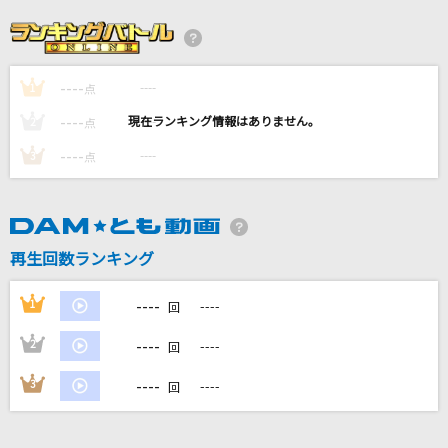
がらくた(ビデオクリップバージョン)
米津玄師
----
----
1
点
To Be In Love
----
----
2
点
Misia
----
----
3
点
[生音]ゆうこ
村下孝蔵
怪獣の花唄
再生回数ランキング
Vaundy
----
1
----
回
もっと見る
----
2
----
回
----
3
----
DAMの新曲・ランキングなど
回
カラオケ最新情報をチェック！