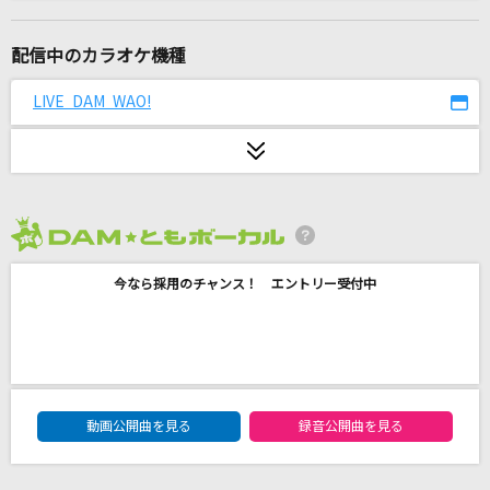
罪の底
[UNDEAD]朔間零(CV.増田俊樹)、羽風薫(CV.細貝圭)、大神晃牙(CV.小野友
樹)、乙狩アドニス(CV.羽多野渉)
配信中のカラオケ機種
LIVE DAM WAO!
[生音]水平線
back number
JANE DOE(ビデオクリップバージョン)
米津玄師, 宇多田ヒカル
2026年8月度
好きじゃないよ
今なら採用のチャンス！ エントリー受付中
ヤングスキニー
Synchronized Love [シンクロナイズド・ラブ]
J.R.
DAM★ともボーカルエントリーランキング
動画公開曲を見る
録音公開曲を見る
Let It Go～ありのままで～
松たか子