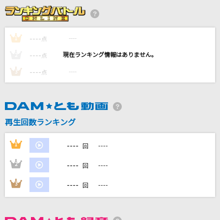
終わらないシンフォニア
[fine]天祥院英智(CV.緑川光)、日々樹渉(CV.江口拓也)、姫宮桃李(CV.村瀬
歩)、伏見弓弦(CV.橋本晃太朗)
----
----
1
点
すくりぃむ！
----
----
2
点
P丸様。
----
----
3
点
[生音]バッドパラドックス
BLUE ENCOUNT
再生回数ランキング
[生音]はつ恋
福山雅治
----
1
----
回
もっと見る
----
2
----
回
----
3
----
回
DAMの新曲・ランキングなど
カラオケ最新情報をチェック！