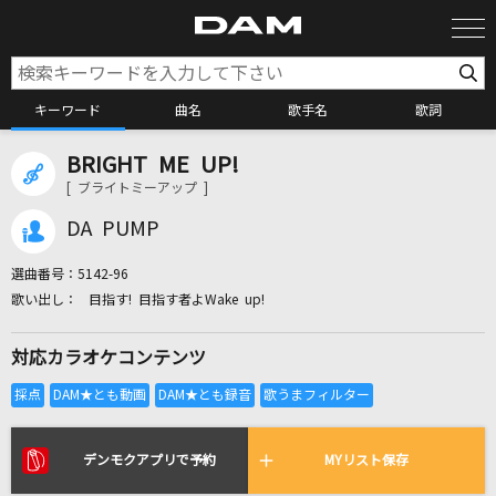
キーワード
曲名
歌手名
歌詞
BRIGHT ME UP!
カラオケ検索
[ ブライトミーアップ ]
DA PUMP
カラオケ店舗検索
選曲番号：
5142-96
目指す! 目指す者よWake up!
カラオケリクエスト
対応カラオケコンテンツ
全国りれき
リアルタイムで歌われている曲の一覧
デンモクアプリで予約
MYリスト保存