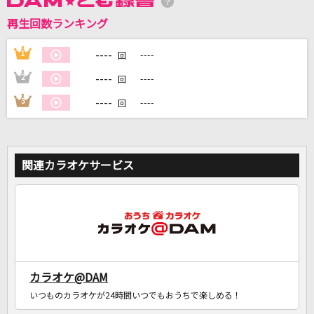
再生回数ランキング
DAMに会員登録・ログインして
----
1
----
回
カラオケをもっと楽しもう！
----
2
----
回
----
3
----
回
自宅でカラオケ歌い放題！
家族や友達と一緒に！練習にも！
関連カラオケサービス
カラオケ@DAM
いつものカラオケが24時間いつでもおうちで楽しめる！