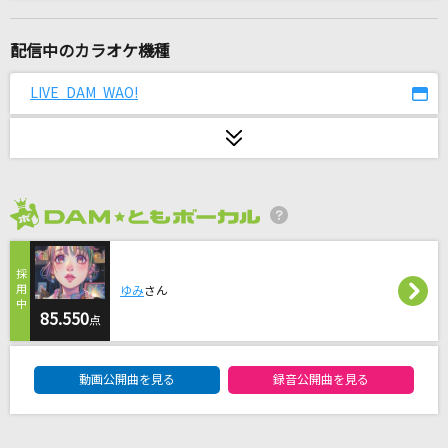
Trailer
Official髭男dism
配信中のカラオケ機種
[生音]夢幻
LIVE DAM WAO!
MY FIRST STORY×HYDE
ライラック
Mrs. GREEN APPLE
2026年8月度
おやすみせかい
the奥歯's
ゆみ
さん
夢をあきらめないで
85.550
点
岡村孝子
DAM★ともボーカルエントリーランキング
動画公開曲を見る
録音公開曲を見る
[生音]銀河高速
ハンブレッダーズ