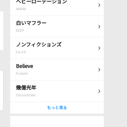
ヘビーローテーション
AKB48
白いマフラー
DEEP
ノンフィクションズ
Da-iCE
Believe
Folder5
幾億光年
Omoinotake
もっと見る