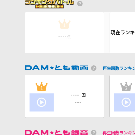
1
----
点
----
再生回数ランキ
1
2
----
回
----
再生回数ランキ