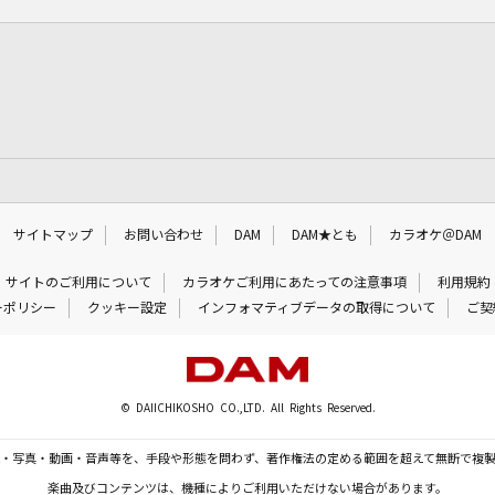
サイトマップ
お問い合わせ
DAM
DAM★とも
カラオケ＠DAM
サイトのご利用について
カラオケご利用にあたっての注意事項
利用規約
ーポリシー
クッキー設定
インフォマティブデータの取得について
ご契
© DAIICHIKOSHO CO.,LTD. All Rights Reserved.
・写真・動画・音声等を、手段や形態を問わず、著作権法の定める範囲を超えて無断で複
楽曲及びコンテンツは、機種によりご利用いただけない場合があります。