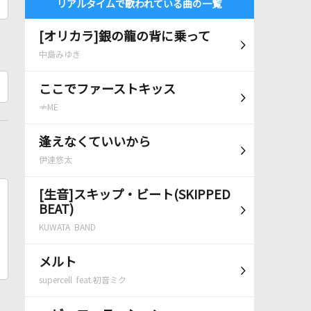
リアルタイムで歌われている曲の一覧
[オリカラ]銀の龍の背に乗って
中島みゆき
ここでファーストキッス
≠ME
逢えなくていいから
伊達悠太
[生音]スキップ・ビート(SKIPPED
BEAT)
KUWATA BAND
メルト
supercell feat.初音ミク