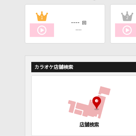
1
2
----
回
----
カラオケ店舗検索
店舗検索