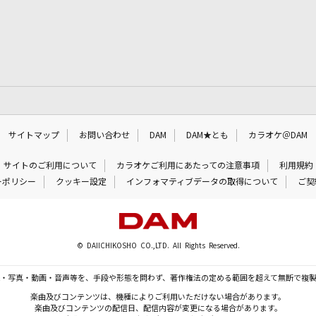
サイトマップ
お問い合わせ
DAM
DAM★とも
カラオケ＠DAM
サイトのご利用について
カラオケご利用にあたっての注意事項
利用規約
ーポリシー
クッキー設定
インフォマティブデータの取得について
ご契
© DAIICHIKOSHO CO.,LTD. All Rights Reserved.
・写真・動画・音声等を、手段や形態を問わず、著作権法の定める範囲を超えて無断で複
楽曲及びコンテンツは、機種によりご利用いただけない場合があります。
楽曲及びコンテンツの配信日、配信内容が変更になる場合があります。