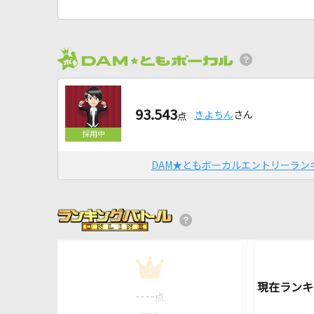
93.543
きよちん
さん
点
DAM★ともボーカルエントリーラン
1
----
点
----