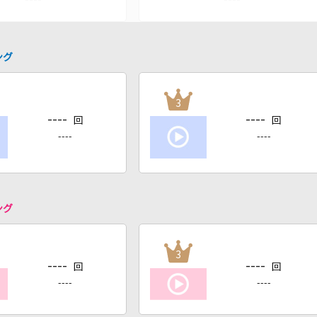
ング
3
----
----
回
回
----
----
ング
3
----
----
回
回
----
----