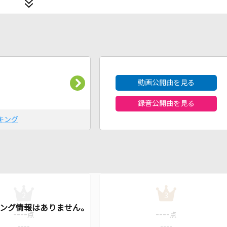
2026年8月度
動画公開曲を見る
録音公開曲を見る
キング
2
3
----
----
点
点
----
----