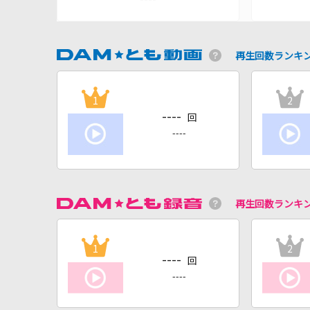
再生回数ランキ
1
2
----
回
----
再生回数ランキ
1
2
----
回
----