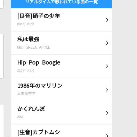
リアルタイムで歌われている曲の一覧
[良音]硝子の少年
KinKi Kids
私は最強
Mrs. GREEN APPLE
Hip Pop Boogie
嵐(アラシ)
1986年のマリリン
本田美奈子
かくれんぼ
AliA
[生音]カブトムシ