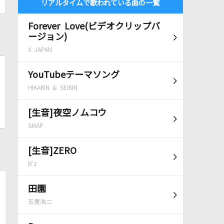
リアルタイムで歌われている曲の一覧
Forever Love(ビデオクリップバ
ージョン)
X JAPAN
YouTubeテーマソング
HIKAKIN & SEIKIN
[生音]夜空ノムコウ
SMAP
[生音]ZERO
B'z
田園
玉置浩二