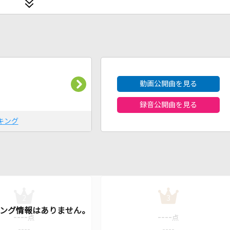
2026年8月度
動画公開曲を見る
録音公開曲を見る
キング
2
3
----
----
点
点
----
----