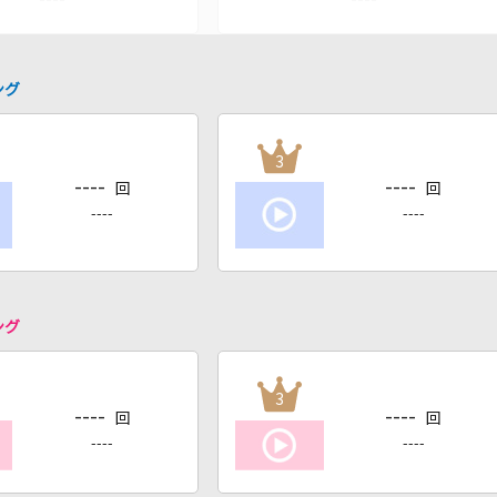
ング
3
----
----
回
回
----
----
ング
3
----
----
回
回
----
----