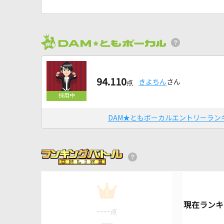
94.110
きよちん
さん
点
DAM★ともボーカルエントリーラン
1
----
点
----