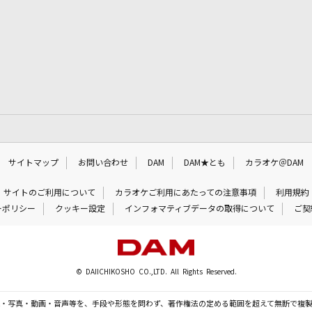
サイトマップ
お問い合わせ
DAM
DAM★とも
カラオケ＠DAM
サイトのご利用について
カラオケご利用にあたっての注意事項
利用規約
ーポリシー
クッキー設定
インフォマティブデータの取得について
ご契
© DAIICHIKOSHO CO.,LTD. All Rights Reserved.
・写真・動画・音声等を、手段や形態を問わず、著作権法の定める範囲を超えて無断で複