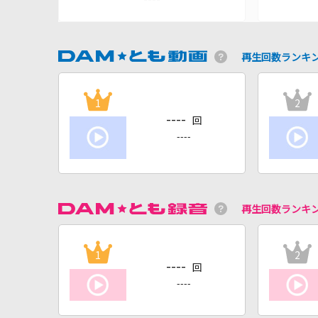
再生回数ランキ
1
2
----
回
----
再生回数ランキ
1
2
----
回
----