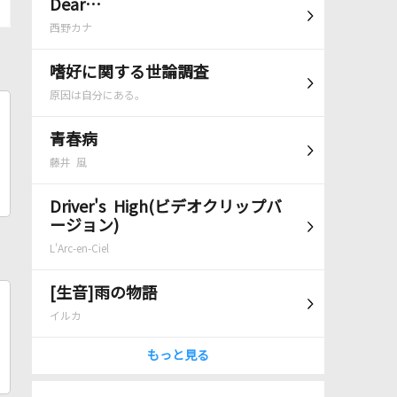
Dear…
西野カナ
嗜好に関する世論調査
原因は自分にある。
青春病
藤井 風
Driver's High(ビデオクリップバ
ージョン)
L'Arc-en-Ciel
[生音]雨の物語
イルカ
もっと見る