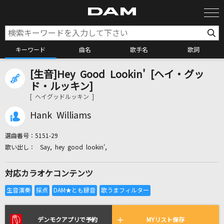
キーワード
曲名
歌手名
歌詞
[生音]Hey Good Lookin' [ヘイ・グッ
カラオケ検索
ド・ルッキン]
[ ヘイグッドルッキン ]
カラオケ店舗検索
Hank Williams
選曲番号：
5151-29
カラオケリクエスト
Say, hey good lookin',
対応カラオケコンテンツ
全国りれき
リアルタイムで歌われている曲の一覧
デンモクアプリで予約
MYリスト保存