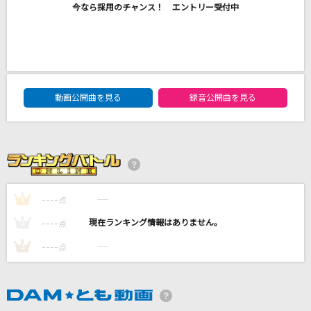
今なら採用のチャンス！ エントリー受付中
眠り姫
SEKAI NO OWARI(世界の終わり)
Sledgehammer
シクフォニ
DAM★ともボーカルエントリーランキング
動画公開曲を見る
録音公開曲を見る
ベテルギウス
優里
口移しのチョコレート
AKB48
----
----
1
点
もっと見る
----
----
2
点
----
----
3
点
DAMの新曲・ランキングなど
カラオケ最新情報をチェック！