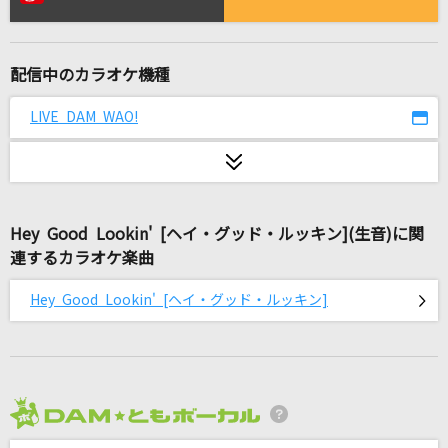
[生音]ロマンスの神様
広瀬香美
配信中のカラオケ機種
ありがちな恋愛
乃木坂46
LIVE DAM WAO!
若者のすべて
フジファブリック
Hey Good Lookin' [ヘイ・グッド・ルッキン](生音)に関
[生音]KissHug
連するカラオケ楽曲
aiko
Hey Good Lookin' [ヘイ・グッド・ルッキン]
ライラック
Mrs. GREEN APPLE
[生音]ff(フォルティシモ)
ハウンド・ドッグ
2026年8月度