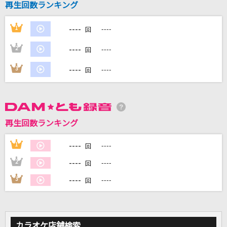
再生回数ランキング
----
1
----
DAMに会員登録・ログインして
回
カラオケをもっと楽しもう！
----
2
----
回
----
3
----
回
自宅でカラオケ歌い放題！
家族や友達と一緒に！練習にも！
再生回数ランキング
----
1
----
回
----
2
----
回
----
3
----
回
カラオケ店舗検索