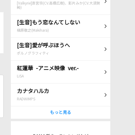
[Valkyrie]斎宮宗(CV.高橋広樹)、影片みか(CV.大須賀
純)
[生音]もう恋なんてしない
槇原敬之(Makihara)
[生音]愛が呼ぶほうへ
ポルノグラフィティ
紅蓮華 -アニメ映像 ver.-
LiSA
カナタハルカ
RADWIMPS
もっと見る