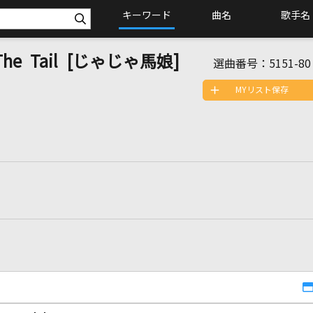
キーワード
曲名
歌手名
y The Tail [じゃじゃ馬娘]
選曲番号：
5151-80
MYリスト保存