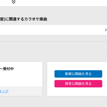
ゃ馬娘](生音)に関連するカラオケ楽曲
2026年8月度
ー受付中
動画公開曲を見る
録音公開曲を見る
キング