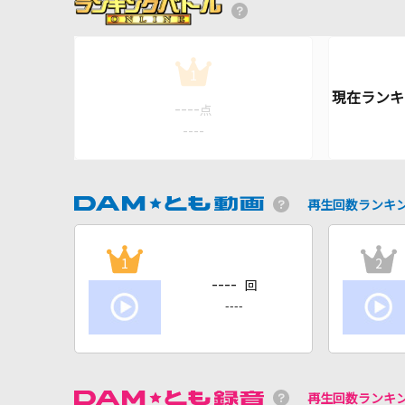
1
----
点
----
再生回数ランキ
1
2
----
回
----
再生回数ランキ