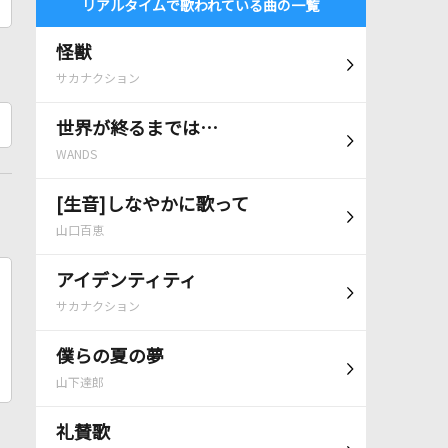
リアルタイムで歌われている曲の一覧
怪獣
サカナクション
世界が終るまでは…
WANDS
[生音]しなやかに歌って
山口百恵
アイデンティティ
サカナクション
僕らの夏の夢
山下達郎
礼賛歌