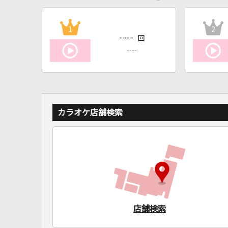
1
2
----
回
----
カラオケ店舗検索
店舗検索