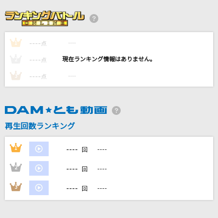
烏(ビデオクリップバージョン)
米津玄師
----
----
1
[生音]流氷海峡
点
竹川美子
----
----
2
点
----
----
3
点
分かってないよ
WurtS
ふしぎなマドリガル家
再生回数ランキング
斎藤瑠希/中尾ミエ&Cast
----
1
----
回
もっと見る
----
2
----
回
DAMの新曲・ランキングなど
----
3
----
回
カラオケ最新情報をチェック！