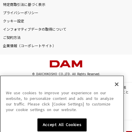
特定商取引法に基づく表示
プライバシーポリシー
クッキー設定
インフォマティブデータの取得について
ご契約方法
企業情報（コーポレートサイト）
© DAIICHIKOSHO CO.,LTD. All Rights Reserved.
このサイトに掲載されている一切の文章・画像・写真・動画・音声等を、手段や形態
を問わず、著作権法の定める範囲を超えて無断で複製、転載、ファイル化などすること
We use cookies to improve your experience on our
を禁じます。
website, to personalize content and ads and to analyze
our traffic. Please click [Cookie Settings] to customize
楽曲及びコンテンツは、機種によりご利用いただけない場合があります。
your cookie settings on our website.
楽曲及びコンテンツの配信日、配信内容が変更になる場合があります。
楽曲によりMYリスト保存ができない場合があります。
Accept All Cookies
JASRAC許諾番号
6602250213Y31015 6602250112Y38026 6602250240Y31015