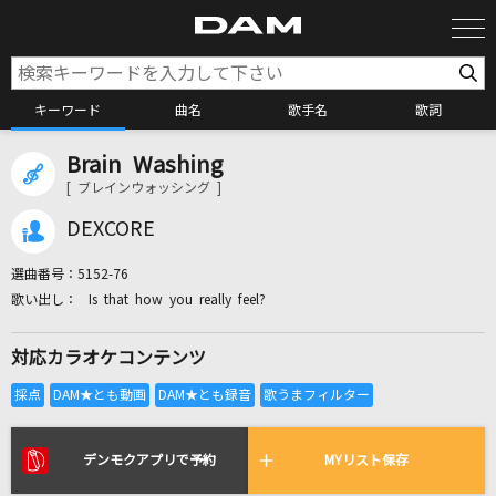
キーワード
曲名
歌手名
歌詞
Brain Washing
カラオケ検索
[ ブレインウォッシング ]
DEXCORE
カラオケ店舗検索
選曲番号：
5152-76
Is that how you really feel?
カラオケリクエスト
対応カラオケコンテンツ
全国りれき
リアルタイムで歌われている曲の一覧
デンモクアプリで予約
MYリスト保存