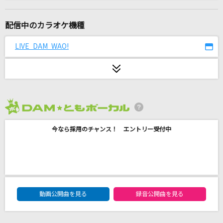
DAN DAN 心魅かれてく
FIELD OF VIEW(the FIELD OF VIEW)
配信中のカラオケ機種
モザイクカケラ
LIVE DAM WAO!
SunSet Swish
恋
back number
2026年8月度
[生音]3月9日
今なら採用のチャンス！ エントリー受付中
レミオロメン
オレンジ
川崎鷹也
DAM★ともボーカルエントリーランキング
ひまわり娘
動画公開曲を見る
録音公開曲を見る
伊藤咲子