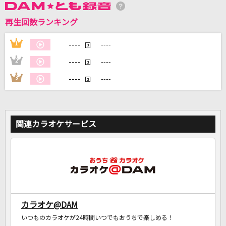
再生回数ランキング
DAMに会員登録・ログインして
カラオケをもっと楽しもう！
----
1
----
回
----
2
----
回
----
3
----
回
自宅でカラオケ歌い放題！
家族や友達と一緒に！練習にも！
関連カラオケサービス
カラオケ@DAM
いつものカラオケが24時間いつでもおうちで楽しめる！