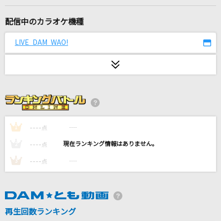
If I'm S,Can You Be My N?
TWS
配信中のカラオケ機種
夏色えがおで1,2,Jump!
LIVE DAM WAO!
μ's
GIRI GIRI -アニメ映像 ver.-
鈴木雅之 feat. すぅ
恋一夜
----
----
1
点
Acid Black Cherry
----
----
2
点
センチメンタル・ジャーニー
----
----
3
点
松本伊代
[生音]SAKURA
いきものがかり
再生回数ランキング