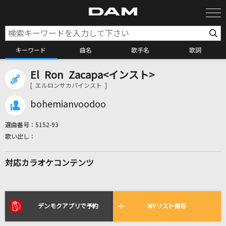
キーワード
曲名
歌手名
歌詞
El Ron Zacapa<インスト>
カラオケ検索
[ エルロンサカパインスト ]
bohemianvoodoo
カラオケ店舗検索
選曲番号：
5152-93
カラオケリクエスト
対応カラオケコンテンツ
全国りれき
リアルタイムで歌われている曲の一覧
デンモクアプリで予約
MYリスト保存