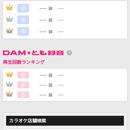
[生音]Silly(4th ワンマンTour～20 twenty～)
----
1
----
回
家入レオ
----
2
----
回
[生音]高嶺の花子さん
----
3
----
回
back number
Five
嵐(アラシ)
再生回数ランキング
ダーリン
----
1
----
回
Mrs. GREEN APPLE
----
2
----
回
もっと見る
----
3
----
回
DAMの新曲・ランキングなど
カラオケ最新情報をチェック！
カラオケ店舗検索