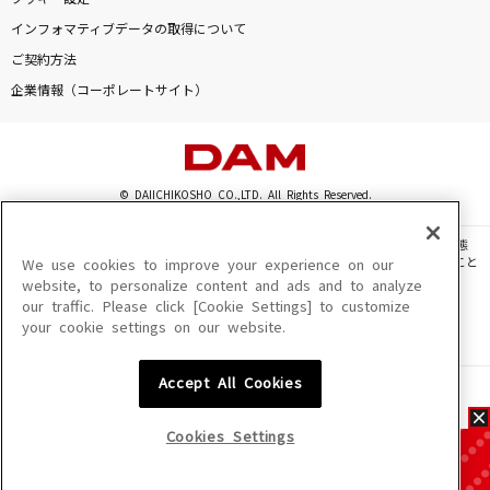
インフォマティブデータの取得について
ご契約方法
企業情報（コーポレートサイト）
© DAIICHIKOSHO CO.,LTD. All Rights Reserved.
このサイトに掲載されている一切の文章・画像・写真・動画・音声等を、手段や形態
を問わず、著作権法の定める範囲を超えて無断で複製、転載、ファイル化などすること
We use cookies to improve your experience on our
を禁じます。
website, to personalize content and ads and to analyze
our traffic. Please click [Cookie Settings] to customize
楽曲及びコンテンツは、機種によりご利用いただけない場合があります。
your cookie settings on our website.
楽曲及びコンテンツの配信日、配信内容が変更になる場合があります。
楽曲によりMYリスト保存ができない場合があります。
Accept All Cookies
JASRAC許諾番号
6602250213Y31015 6602250112Y38026 6602250240Y31015
6602250241Y45122
Cookies Settings
NexTone許諾番号
ID000002945 ID000002947 ID000002937 ID000002938