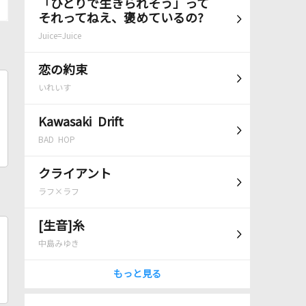
「ひとりで生きられそう」って
それってねえ、褒めているの?
Juice=Juice
恋の約束
いれいす
Kawasaki Drift
BAD HOP
クライアント
ラフ×ラフ
[生音]糸
中島みゆき
もっと見る