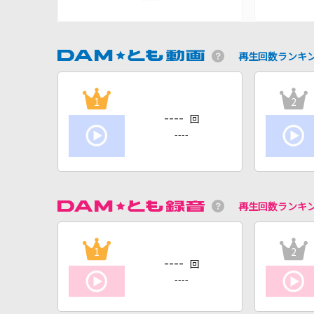
再生回数ランキ
1
2
----
回
----
再生回数ランキ
1
2
----
回
----