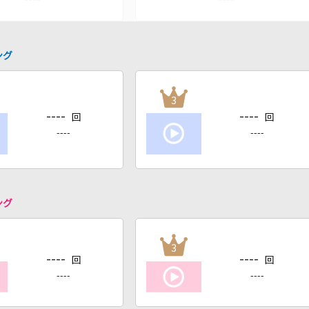
ング
3
----
----
回
回
----
----
ング
3
----
----
回
回
----
----