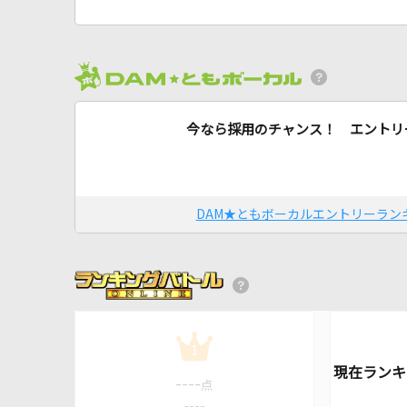
今なら採用のチャンス！ エントリ
DAM★ともボーカルエントリーラン
1
----
点
----