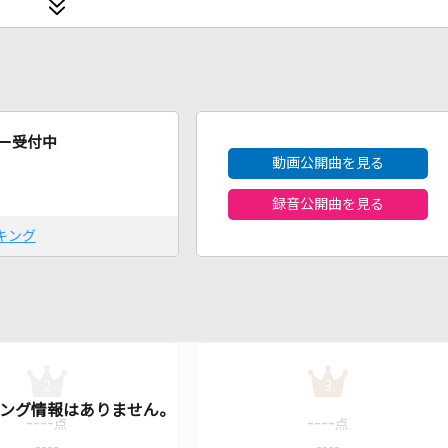
2026年8月度
ー受付中
動画公開曲を見る
録音公開曲を見る
キング
2
3
----
----
点
点
----
----