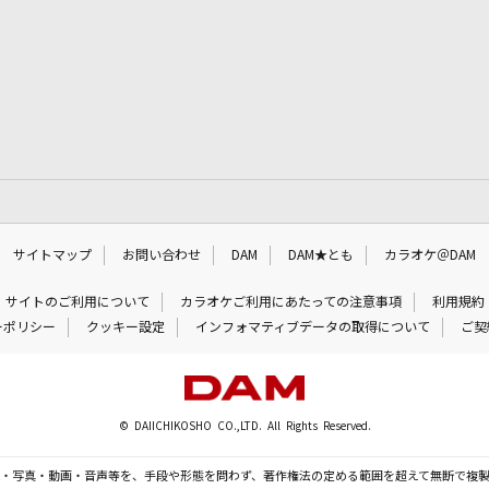
サイトマップ
お問い合わせ
DAM
DAM★とも
カラオケ＠DAM
サイトのご利用について
カラオケご利用にあたっての注意事項
利用規約
ーポリシー
クッキー設定
インフォマティブデータの取得について
ご契
© DAIICHIKOSHO CO.,LTD. All Rights Reserved.
・写真・動画・音声等を、手段や形態を問わず、著作権法の定める範囲を超えて無断で複