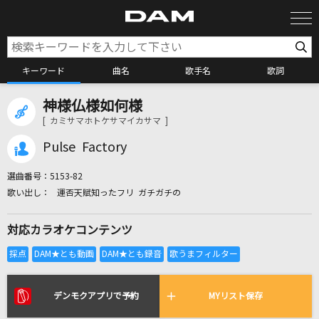
キーワード
曲名
歌手名
歌詞
神様仏様如何様
カラオケ検索
[ カミサマホトケサマイカサマ ]
Pulse Factory
カラオケ店舗検索
選曲番号：
5153-82
運否天賦知ったフリ ガチガチの
カラオケリクエスト
対応カラオケコンテンツ
全国りれき
リアルタイムで歌われている曲の一覧
デンモクアプリで予約
MYリスト保存