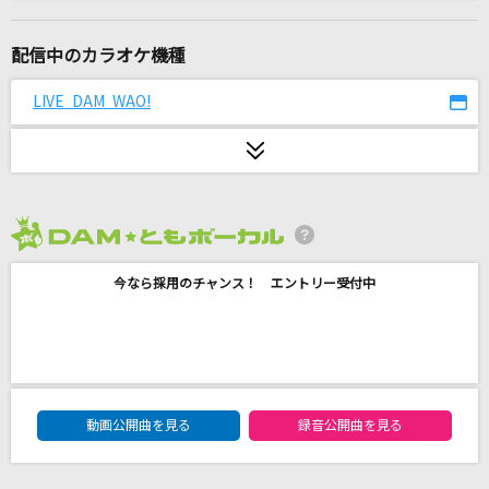
たしかなこと
小田和正
配信中のカラオケ機種
バニラ
LIVE DAM WAO!
きゃない
勇者の遺伝子
横浜DeNAベイスターズ応援歌
2026年8月度
エロティカ・セブン EROTICA SEVEN
今なら採用のチャンス！ エントリー受付中
サザンオールスターズ
[生音]言って。
ヨルシカ
DAM★ともボーカルエントリーランキング
マーシャル・マキシマイザー feat.可不(KAFU)
動画公開曲を見る
録音公開曲を見る
柊マグネタイト