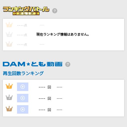
真夏の夜の匂いがする
あいみょん
----
----
1
ひだまりの花
点
橘ゆうじ
----
----
2
点
----
----
3
点
イケナイ太陽
ORANGE RANGE
シャルル
再生回数ランキング
バルーン
----
1
----
回
もっと見る
----
2
----
回
DAMの新曲・ランキングなど
----
3
----
回
カラオケ最新情報をチェック！