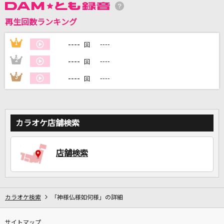
再生回数ランキング
DAMに会員登録・ログインして
カラオケをもっと楽しもう！
----
1
----
回
----
2
----
回
----
3
----
回
自宅でカラオケ歌い放題！
家族や友達と一緒に！練習にも！
カラオケ店舗検索
店舗検索
カラオケ検索
「神様仏様如何様」の詳細
サイトマップ