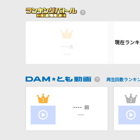
1
----
点
----
再生回数ランキ
1
2
----
回
----