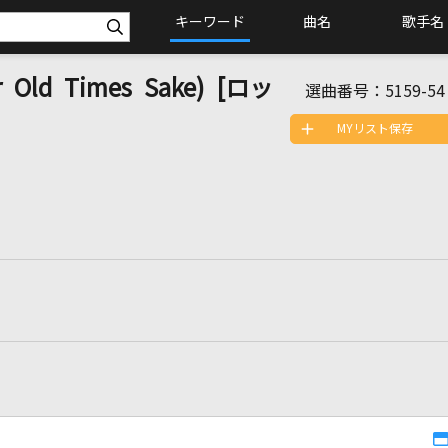
キーワード
曲名
歌手名
r Old Times Sake) [ロッ
選曲番号：
5159-54
MYリスト保存