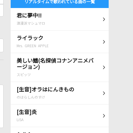
リアルタイムで歌われている曲の一覧
君に夢中!!
浪漫派マシュマロ
ライラック
Mrs. GREEN APPLE
美しい鰭(名探偵コナンアニメバ
ージョン)
スピッツ
[生音]オラはにんきもの
のはらしんのすけ
[生音]炎
LiSA