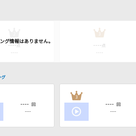
2
3
----
----
点
点
----
----
ング
3
----
----
回
回
----
----