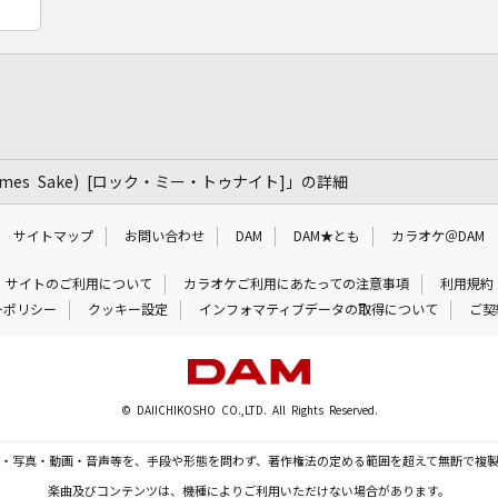
ld Times Sake) [ロック・ミー・トゥナイト]」の詳細
サイトマップ
お問い合わせ
DAM
DAM★とも
カラオケ＠DAM
サイトのご利用について
カラオケご利用にあたっての注意事項
利用規約
ーポリシー
クッキー設定
インフォマティブデータの取得について
ご契
© DAIICHIKOSHO CO.,LTD. All Rights Reserved.
・写真・動画・音声等を、手段や形態を問わず、著作権法の定める範囲を超えて無断で複
楽曲及びコンテンツは、機種によりご利用いただけない場合があります。