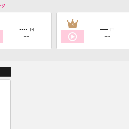
ング
3
----
----
回
回
----
----