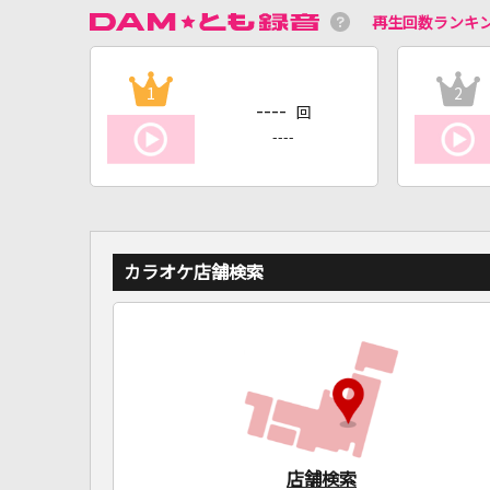
再生回数ランキ
1
2
----
回
----
カラオケ店舗検索
店舗検索