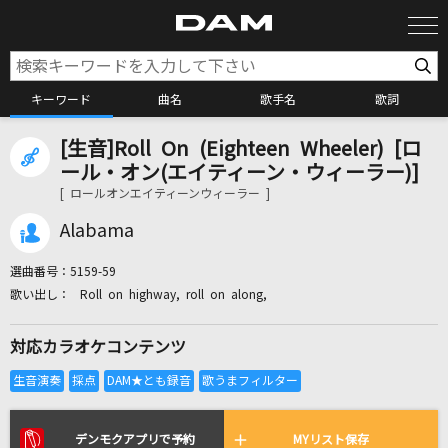
キーワード
曲名
歌手名
歌詞
[生音]Roll On (Eighteen Wheeler) [ロ
カラオケ検索
ール・オン(エイティーン・ウィーラー)]
[ ロールオンエイティーンウィーラー ]
カラオケ店舗検索
Alabama
選曲番号：
5159-59
カラオケリクエスト
Roll on highway, roll on along,
対応カラオケコンテンツ
全国りれき
リアルタイムで歌われている曲の一覧
デンモクアプリで予約
MYリスト保存