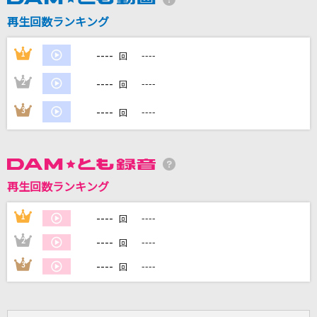
再生回数ランキング
DAMに会員登録・ログインして
カラオケをもっと楽しもう！
----
1
----
回
----
2
----
回
----
3
----
回
自宅でカラオケ歌い放題！
家族や友達と一緒に！練習にも！
再生回数ランキング
----
1
----
回
----
2
----
回
----
3
----
回