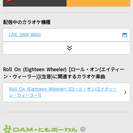
奏(かなで)
スキマスイッチ
配信中のカラオケ機種
君色(ビデオクリップバージョン)
Da-iCE
LIVE DAM WAO!
[生音]PIECE OF MY WISH
今井美樹
Roll On (Eighteen Wheeler) [ロール・オン(エイティー
FireFly
ン・ウィーラー)](生音)に関連するカラオケ楽曲
シクフォニ
Roll On (Eighteen Wheeler) [ロール・オン(エイティー
[生音]プレイバックPart2
ン・ウィーラー)]
山口百恵
Justiφ's
ISSA
2026年8月度