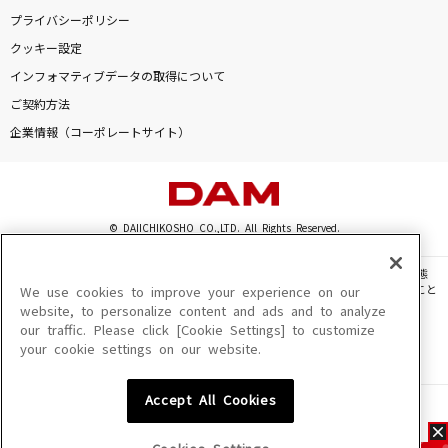
プライバシーポリシー
クッキー設定
インフォマティブデータの取得について
ご契約方法
企業情報（コーポレートサイト）
© DAIICHIKOSHO CO.,LTD. All Rights Reserved.
このサイトに掲載されている一切の文章・画像・写真・動画・音声等を、手段や形態
を問わず、著作権法の定める範囲を超えて無断で複製、転載、ファイル化などすること
We use cookies to improve your experience on our
を禁じます。
website, to personalize content and ads and to analyze
our traffic. Please click [Cookie Settings] to customize
楽曲及びコンテンツは、機種によりご利用いただけない場合があります。
your cookie settings on our website.
楽曲及びコンテンツの配信日、配信内容が変更になる場合があります。
楽曲によりMYリスト保存ができない場合があります。
Accept All Cookies
JASRAC許諾番号
6602250213Y31015 6602250112Y38026 6602250240Y31015
6602250241Y45122