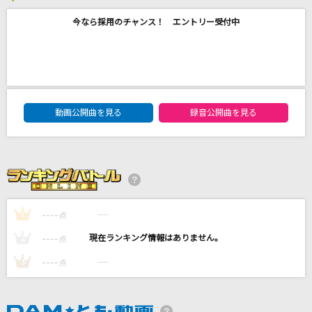
Yes It Is [イエス・イット・イズ]
今なら採用のチャンス！ エントリー受付中
The Beatles
オトノケ
Creepy Nuts
DAM★ともボーカルエントリーランキング
動画公開曲を見る
録音公開曲を見る
[生音]青と夏
Mrs. GREEN APPLE
お姫様の作り方
＝LOVE
----
----
1
点
もっと見る
----
----
2
点
DAMの新曲・ランキングなど
----
----
3
点
カラオケ最新情報をチェック！