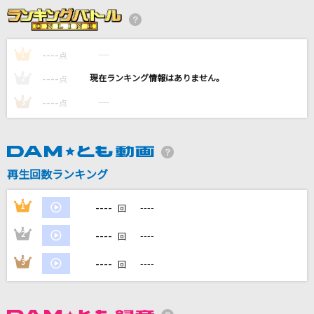
流星ロケット
アンティック-珈琲店-
----
----
1
点
Ti Amo
----
----
2
点
EXILE
----
----
3
点
ビターバカンス
Mrs. GREEN APPLE
[生音]チェリー
再生回数ランキング
スピッツ
----
1
----
回
もっと見る
----
2
----
回
DAMの新曲・ランキングなど
----
3
----
回
カラオケ最新情報をチェック！