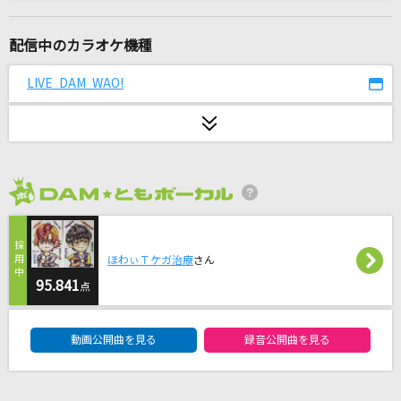
４分間だけ時間をください
timelesz
配信中のカラオケ機種
PLAY
LIVE DAM WAO!
SEKAI NO OWARI(世界の終わり)
真・運命
M!LK (曽野舜太・山中柔太朗)
2026年8月度
恋☆カナ
月島きらり starring 久住小春(モーニング娘。)
ほわぃＴケガ治療
さん
隣で
95.841
点
マルシィ
DAM★ともボーカルエントリーランキング
動画公開曲を見る
録音公開曲を見る
BOW AND ARROW(ビデオクリップバージョン)
米津玄師