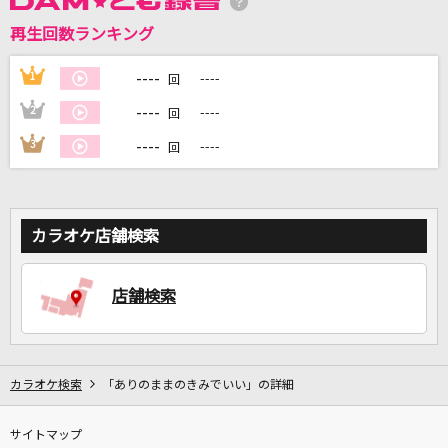
再生回数ランキング
DAMに会員登録・ログインして
カラオケをもっと楽しもう！
----
1
----
回
----
2
----
回
----
3
----
回
自宅でカラオケ歌い放題！
家族や友達と一緒に！練習にも！
カラオケ店舗検索
店舗検索
カラオケ検索
「ありのままのきみでいい」の詳細
サイトマップ