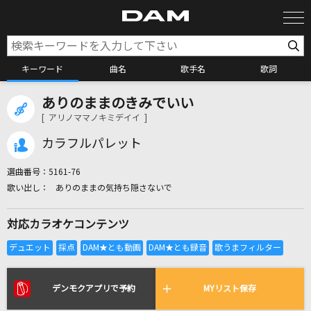
キーワード
曲名
歌手名
歌詞
ありのままのきみでいい
カラオケ検索
[ アリノママノキミデイイ ]
カラフルパレット
カラオケ店舗検索
選曲番号：
5161-76
ありのままの気持ち隠さないで
カラオケリクエスト
対応カラオケコンテンツ
全国りれき
リアルタイムで歌われている曲の一覧
デンモクアプリで予約
MYリスト保存