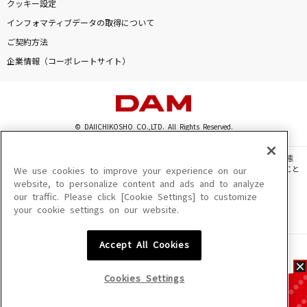
クッキー設定
インフォマティブデータの取得について
ご契約方法
企業情報（コーポレートサイト）
© DAIICHIKOSHO CO.,LTD. All Rights Reserved.
このサイトに掲載されている一切の文章・画像・写真・動画・音声等を、手段や形態
を問わず、著作権法の定める範囲を超えて無断で複製、転載、ファイル化などすること
We use cookies to improve your experience on our
を禁じます。
website, to personalize content and ads and to analyze
our traffic. Please click [Cookie Settings] to customize
楽曲及びコンテンツは、機種によりご利用いただけない場合があります。
your cookie settings on our website.
楽曲及びコンテンツの配信日、配信内容が変更になる場合があります。
楽曲によりMYリスト保存ができない場合があります。
Accept All Cookies
JASRAC許諾番号
6602250213Y31015 6602250112Y38026 6602250240Y31015
6602250241Y45122
Cookies Settings
NexTone許諾番号
ID000002945 ID000002947 ID000002937 ID000002938