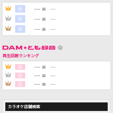
ハナミズキ
----
1
----
回
一青 窈
----
2
----
回
トリノコシティ
----
3
----
回
40mP feat.初音ミク
爆裂愛してる
M!LK
再生回数ランキング
[生音]裸の勇者
----
1
----
回
Vaundy
----
2
----
回
もっと見る
----
3
----
回
DAMの新曲・ランキングなど
カラオケ最新情報をチェック！
カラオケ店舗検索