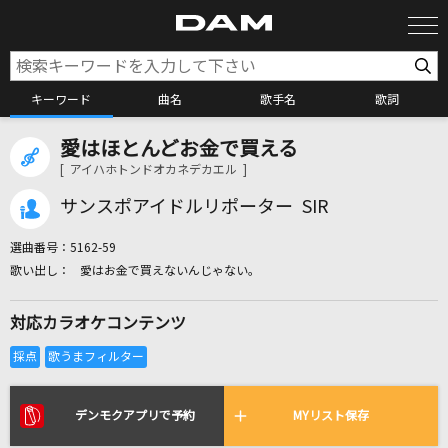
キーワード
曲名
歌手名
歌詞
愛はほとんどお金で買える
カラオケ検索
[ アイハホトンドオカネデカエル ]
サンスポアイドルリポーター SIR
カラオケ店舗検索
選曲番号：
5162-59
愛はお金で買えないんじゃない。
カラオケリクエスト
対応カラオケコンテンツ
全国りれき
リアルタイムで歌われている曲の一覧
デンモクアプリで予約
MYリスト保存