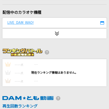
赤いスイートピー
松田聖子
配信中のカラオケ機種
[生音]プレイバックPart2
LIVE DAM WAO!
山口百恵
[生音]あー夏休み
TUBE(チューブ)
[生音]ray
BUMP OF CHICKEN
----
----
1
点
----
----
2
点
微熱魔
----
----
3
点
ずっと真夜中でいいのに。
疑心暗鬼
梅とら
再生回数ランキング