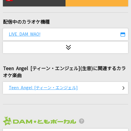
タイプ:ワイルド
松本梨香
配信中のカラオケ機種
TSUNAMI
サザンオールスターズ
LIVE DAM WAO!
らぶきゅん うぉんてっど
きゅるりんってしてみて
Teen Angel [ティーン・エンジェル](生音)に関連するカラ
ジグソーパズル
オケ楽曲
まふまふ
Teen Angel [ティーン・エンジェル]
[生音]ray
BUMP OF CHICKEN
田園
玉置浩二
2026年8月度