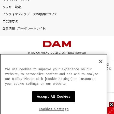
プライバシーポリシー
クッキー設定
インフォマティブデータの取得について
ご契約方法
企業情報（コーポレートサイト）
© DAIICHIKOSHO CO.,LTD. All Rights Reserved.
このサイトに掲載されている一切の文章・画像・写真・動画・音声等を、手段や形態
を問わず、著作権法の定める範囲を超えて無断で複製、転載、ファイル化などすること
We use cookies to improve your experience on our
を禁じます。
website, to personalize content and ads and to analyze
our traffic. Please click [Cookie Settings] to customize
楽曲及びコンテンツは、機種によりご利用いただけない場合があります。
your cookie settings on our website.
楽曲及びコンテンツの配信日、配信内容が変更になる場合があります。
楽曲によりMYリスト保存ができない場合があります。
Accept All Cookies
JASRAC許諾番号
6602250213Y31015 6602250112Y38026 6602250240Y31015
6602250241Y45122
Cookies Settings