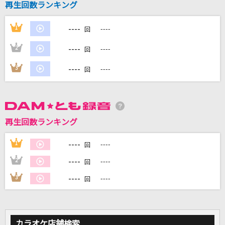
再生回数ランキング
----
1
----
DAMに会員登録・ログインして
回
カラオケをもっと楽しもう！
----
2
----
回
----
3
----
回
自宅でカラオケ歌い放題！
家族や友達と一緒に！練習にも！
再生回数ランキング
----
1
----
回
----
2
----
回
----
3
----
回
カラオケ店舗検索