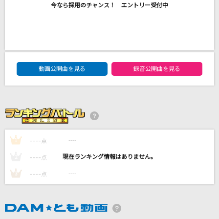
今なら採用のチャンス！ エントリー受付中
不可幸力
Vaundy
イチバンボシ
Snow Man
DAM★ともボーカルエントリーランキング
動画公開曲を見る
録音公開曲を見る
I LOVE...
Official髭男dism
[生音]白雪
マルシィ
----
----
1
点
もっと見る
----
----
2
点
----
----
3
点
DAMの新曲・ランキングなど
カラオケ最新情報をチェック！