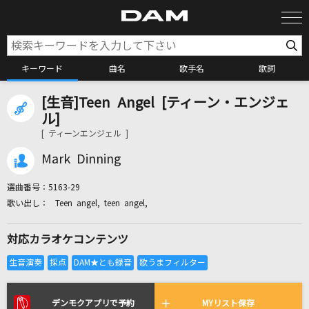
キーワード
曲名
歌手名
歌詞
[生音]Teen Angel [ティーン・エンジェ
カラオケ検索
ル]
[ ティーンエンジェル ]
カラオケ店舗検索
Mark Dinning
選曲番号：
5163-29
カラオケリクエスト
Teen angel, teen angel,
対応カラオケコンテンツ
全国りれき
リアルタイムで歌われている曲の一覧
デンモクアプリで予約
MYリスト保存