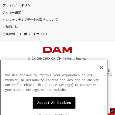
プライバシーポリシー
クッキー設定
インフォマティブデータの取得について
ご契約方法
企業情報（コーポレートサイト）
© DAIICHIKOSHO CO.,LTD. All Rights Reserved.
このサイトに掲載されている一切の文章・画像・写真・動画・音声等を、手段や形態
を問わず、著作権法の定める範囲を超えて無断で複製、転載、ファイル化などすること
We use cookies to improve your experience on our
を禁じます。
website, to personalize content and ads and to analyze
our traffic. Please click [Cookie Settings] to customize
楽曲及びコンテンツは、機種によりご利用いただけない場合があります。
your cookie settings on our website.
楽曲及びコンテンツの配信日、配信内容が変更になる場合があります。
楽曲によりMYリスト保存ができない場合があります。
Accept All Cookies
JASRAC許諾番号
6602250213Y31015 6602250112Y38026 6602250240Y31015
6602250241Y45122