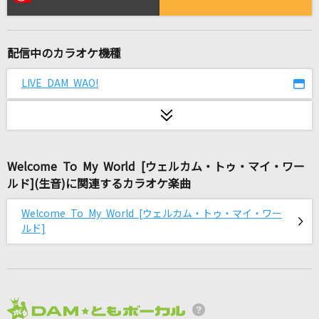
嘘
シド
配信中のカラオケ機種
シャルル
バルーン
LIVE DAM WAO!
輝く月のように
Superfly
Welcome To My World [ウェルカム・トゥ・マイ・ワー
ダンスホール
ルド](生音)に関連するカラオケ楽曲
Mrs. GREEN APPLE
Welcome To My World [ウェルカム・トゥ・マイ・ワー
花に雨を、君に歌を
ルド]
THE BINARY
憧れ
岡田有希子
2026年8月度