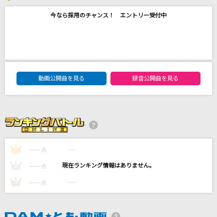
未来予想図 ～VERSION '07～
今なら採用のチャンス！ エントリー受付中
DREAMS COME TRUE
BONBON GiRL
SARM
DAM★ともボーカルエントリーランキング
動画公開曲を見る
録音公開曲を見る
Tear Train
SixTONES
[生音]Sign
Mr.Children
----
----
1
点
もっと見る
----
----
2
点
DAMの新曲・ランキングなど
----
----
3
点
カラオケ最新情報をチェック！