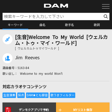
キーワード
曲名
歌手名
歌詞
[生音]Welcome To My World [ウェルカ
カラオケ検索
ム・トゥ・マイ・ワールド]
[ ウェルカムトゥマイワールド ]
カラオケ店舗検索
Jim Reeves
選曲番号：
5163-84
カラオケリクエスト
Welcome to my world Won't
対応カラオケコンテンツ
全国りれき
リアルタイムで歌われている曲の一覧
デンモクアプリで予約
MYリスト保存