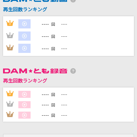
再生回数ランキング
DAMに会員登録・ログインして
カラオケをもっと楽しもう！
----
1
----
回
----
2
----
回
----
3
----
回
自宅でカラオケ歌い放題！
家族や友達と一緒に！練習にも！
再生回数ランキング
----
1
----
回
----
2
----
回
----
3
----
回