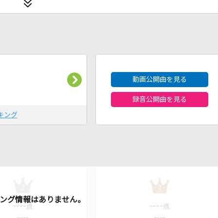
2026年8月度
動画公開曲を見る
録音公開曲を見る
キング
2
3
----
----
点
点
----
----