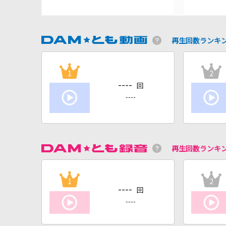
再生回数ランキ
1
2
----
回
----
再生回数ランキ
1
2
----
回
----