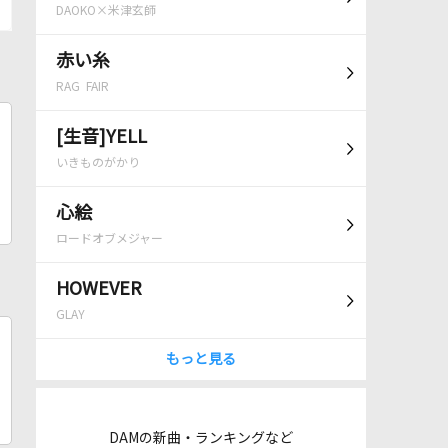
DAOKO×米津玄師
赤い糸
RAG FAIR
[生音]YELL
いきものがかり
心絵
ロードオブメジャー
HOWEVER
GLAY
もっと見る
DAMの新曲・ランキングなど