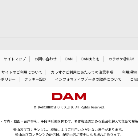
サイトマップ
お問い合わせ
DAM
DAM★とも
カラオケ＠DAM
サイトのご利用について
カラオケご利用にあたっての注意事項
利用規約
ーポリシー
クッキー設定
インフォマティブデータの取得について
ご契
© DAIICHIKOSHO CO.,LTD. All Rights Reserved.
・写真・動画・音声等を、手段や形態を問わず、著作権法の定める範囲を超えて無断で複
楽曲及びコンテンツは、機種によりご利用いただけない場合があります。
楽曲及びコンテンツの配信日、配信内容が変更になる場合があります。