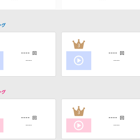
ング
3
----
----
回
回
----
----
ング
3
----
----
回
回
----
----