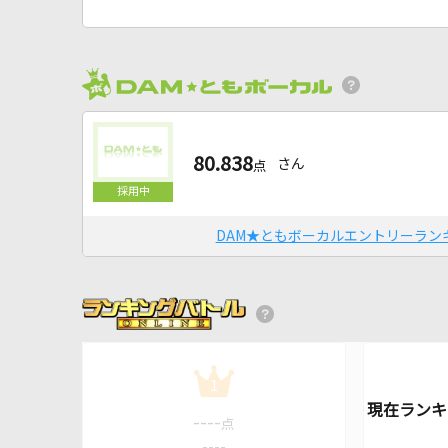
80.838
さん
点
DAM★ともボーカルエントリーラン
1
----
点
----