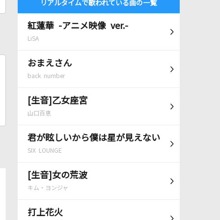
リアルタイムで歌われている曲の一覧
紅蓮華 -アニメ映像 ver.-
LiSA
おまえさん
back number
[生音]乙女座宮
山口百恵
君が眩しいから僕は星が見えない
SIX LOUNGE
[生音]女の荒波
キム・ヨンジャ
打上花火