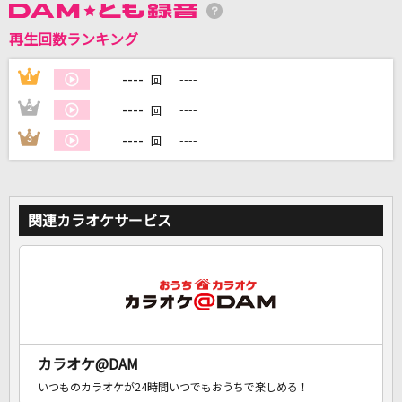
再生回数ランキング
DAMに会員登録・ログインして
カラオケをもっと楽しもう！
----
1
----
回
----
2
----
回
----
3
----
回
自宅でカラオケ歌い放題！
家族や友達と一緒に！練習にも！
関連カラオケサービス
カラオケ@DAM
いつものカラオケが24時間いつでもおうちで楽しめる！