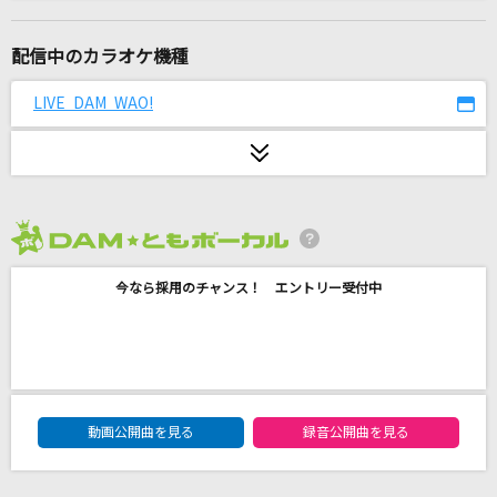
太陽系デスコ
ナユタン星人
配信中のカラオケ機種
臍淑女-ヴィーナス-
LIVE DAM WAO!
T.M.Revolution
BOW AND ARROW(ビデオクリップバージョン)
米津玄師
2026年8月度
鳥籠の少年
今なら採用のチャンス！ エントリー受付中
森口博子
アイアンハート
℃-ute
DAM★ともボーカルエントリーランキング
[生音]君が好き
動画公開曲を見る
録音公開曲を見る
Mr.Children