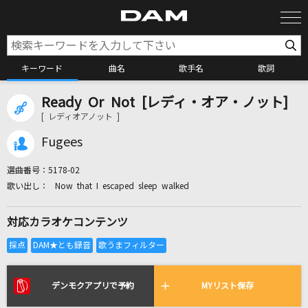
キーワード
曲名
歌手名
歌詞
Ready Or Not [レディ・オア・ノット]
カラオケ検索
[ レディオアノット ]
Fugees
カラオケ店舗検索
選曲番号：
5178-02
Now that I escaped sleep walked
カラオケリクエスト
対応カラオケコンテンツ
全国りれき
リアルタイムで歌われている曲の一覧
デンモクアプリで予約
MYリスト保存