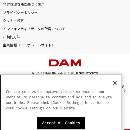
特定商取引法に基づく表示
プライバシーポリシー
クッキー設定
インフォマティブデータの取得について
ご契約方法
企業情報（コーポレートサイト）
© DAIICHIKOSHO CO.,LTD. All Rights Reserved.
このサイトに掲載されている一切の文章・画像・写真・動画・音声等を、手段や形態
を問わず、著作権法の定める範囲を超えて無断で複製、転載、ファイル化などすること
We use cookies to improve your experience on our
を禁じます。
website, to personalize content and ads and to analyze
our traffic. Please click [Cookie Settings] to customize
楽曲及びコンテンツは、機種によりご利用いただけない場合があります。
your cookie settings on our website.
楽曲及びコンテンツの配信日、配信内容が変更になる場合があります。
楽曲によりMYリスト保存ができない場合があります。
Accept All Cookies
JASRAC許諾番号
6602250213Y31015 6602250112Y38026 6602250240Y31015