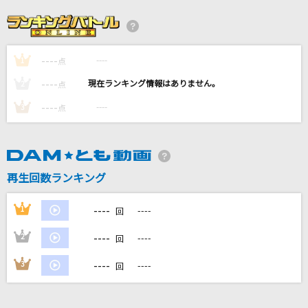
未来へ
Kiroro
----
----
1
群青
点
YOASOBI
----
----
2
点
----
----
3
点
ほほ笑み街道
岩本公水
幸せになりたい
再生回数ランキング
あいみょん
----
1
----
回
もっと見る
----
2
----
回
DAMの新曲・ランキングなど
----
3
----
回
カラオケ最新情報をチェック！