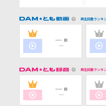
再生回数ランキ
1
2
----
回
----
再生回数ランキ
1
2
----
回
----