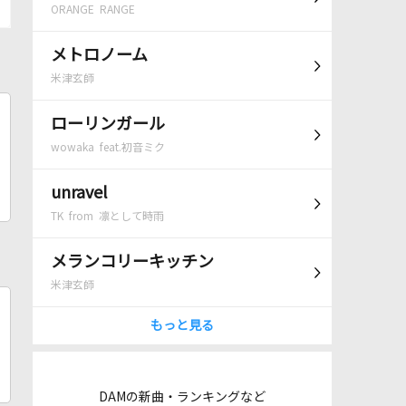
ORANGE RANGE
メトロノーム
米津玄師
ローリンガール
wowaka feat.初音ミク
unravel
TK from 凛として時雨
メランコリーキッチン
米津玄師
もっと見る
DAMの新曲・ランキングなど