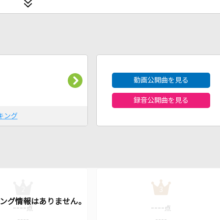
2026年8月度
動画公開曲を見る
録音公開曲を見る
キング
2
3
----
----
点
点
----
----