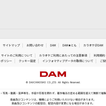
サイトマップ
お問い合わせ
DAM
DAM★とも
カラオケ＠DAM
サイトのご利用について
カラオケご利用にあたっての注意事項
利用規約
ーポリシー
クッキー設定
インフォマティブデータの取得について
ご契
© DAIICHIKOSHO CO.,LTD. All Rights Reserved.
・写真・動画・音声等を、手段や形態を問わず、著作権法の定める範囲を超えて無断で複
楽曲及びコンテンツは、機種によりご利用いただけない場合があります。
楽曲及びコンテンツの配信日、配信内容が変更になる場合があります。