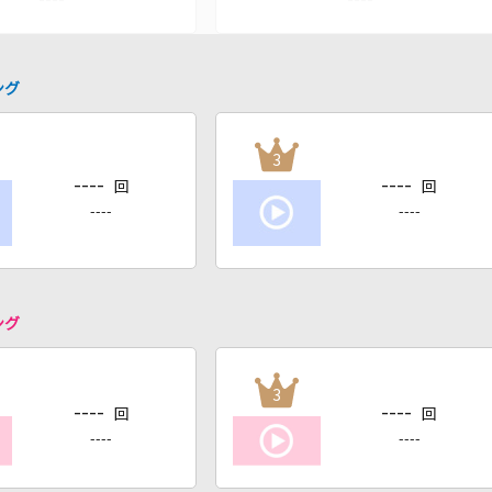
ング
3
----
----
回
回
----
----
ング
3
----
----
回
回
----
----