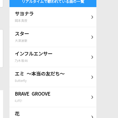
リアルタイムで歌われている曲の一覧
サヨナラ
岡本真夜
スター
大漠波新
インフルエンサー
乃木坂46
エミ ～本当の友だち～
8utterfly
BRAVE GROOVE
iLiFE!
花