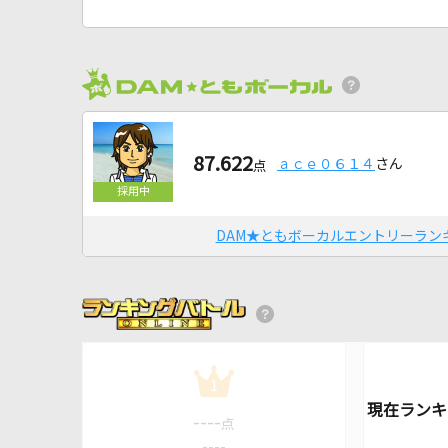
87.622
ａｃｅ０６１４
さん
点
DAM★ともボーカルエントリーラン
1
----
点
----