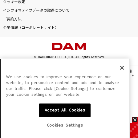
クッキー設定
インフォマティブデータの取得について
ご契約方法
企業情報（コーポレートサイト）
© DAIICHIKOSHO CO.,LTD. All Rights Reserved.
このサイトに掲載されている一切の文章・画像・写真・動画・音声等を、手段や形態
を問わず、著作権法の定める範囲を超えて無断で複製、転載、ファイル化などすること
We use cookies to improve your experience on our
を禁じます。
website, to personalize content and ads and to analyze
our traffic. Please click [Cookie Settings] to customize
楽曲及びコンテンツは、機種によりご利用いただけない場合があります。
your cookie settings on our website.
楽曲及びコンテンツの配信日、配信内容が変更になる場合があります。
楽曲によりMYリスト保存ができない場合があります。
Accept All Cookies
JASRAC許諾番号
6602250213Y31015 6602250112Y38026 6602250240Y31015
6602250241Y45122
Cookies Settings
NexTone許諾番号
ID000002945 ID000002947 ID000002937 ID000002938