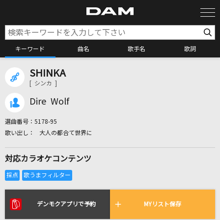
キーワード
曲名
歌手名
歌詞
SHINKA
カラオケ検索
[ シンカ ]
Dire Wolf
カラオケ店舗検索
選曲番号：
5178-95
大人の都合て世界に
カラオケリクエスト
対応カラオケコンテンツ
全国りれき
リアルタイムで歌われている曲の一覧
デンモクアプリで予約
MYリスト保存