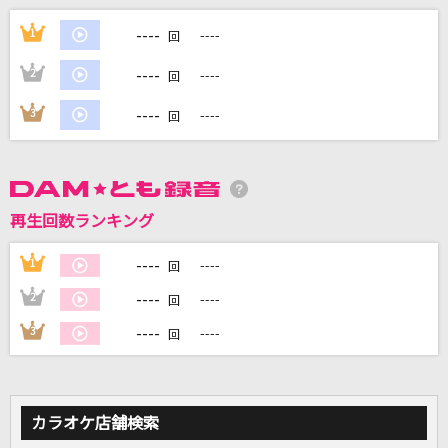
[生音]ray
----
1
----
回
BUMP OF CHICKEN
----
2
----
回
[生音]未来予想図Ⅱ
----
3
----
回
DREAMS COME TRUE
[生音]ベテルギウス
優里
再生回数ランキング
[生音]ひまわりの約束
----
1
----
回
秦 基博
----
2
----
回
もっと見る
----
3
----
回
DAMの新曲・ランキングなど
カラオケ最新情報をチェック！
カラオケ店舗検索