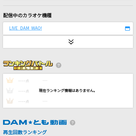
君が眩しいから僕は星が見えない
SIX LOUNGE
配信中のカラオケ機種
[生音]メリールー
LIVE DAM WAO!
SIX LOUNGE
[生音]青い珊瑚礁
松田聖子
花
藤井 風
----
----
1
点
----
----
2
点
花束
----
----
3
点
back number
1986年のマリリン
本田美奈子
再生回数ランキング