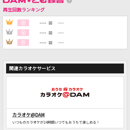
再生回数ランキング
DAMに会員登録・ログインして
カラオケをもっと楽しもう！
----
1
----
回
----
2
----
回
----
3
----
回
自宅でカラオケ歌い放題！
家族や友達と一緒に！練習にも！
関連カラオケサービス
カラオケ@DAM
いつものカラオケが24時間いつでもおうちで楽しめる！