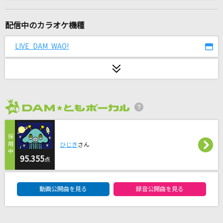
Bunny Girl
AKASAKI
配信中のカラオケ機種
花鳥風月
LIVE DAM WAO!
SEKAI NO OWARI(世界の終わり)
[生音]ミュージック・アワー
ポルノグラフィティ
2026年8月度
Trigger
七海うらら
ひじき
さん
[生音]ごめんね…
95.355
点
高橋真梨子
DAM★ともボーカルエントリーランキング
動画公開曲を見る
録音公開曲を見る
[生音]南部のふるさと
福田こうへい