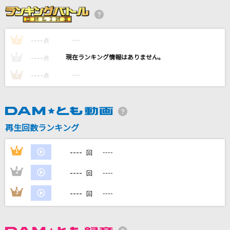
レシピ
timelesz
----
----
1
点
[生音]音のない森
----
----
2
点
ポルノグラフィティ
----
----
3
点
[生音]カスミソウ
This is LAST
[生音]鳴門海流
再生回数ランキング
三山ひろし
----
1
----
回
もっと見る
----
2
----
回
DAMの新曲・ランキングなど
----
3
----
回
カラオケ最新情報をチェック！