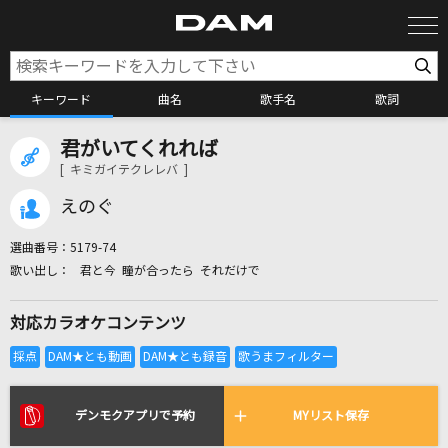
キーワード
曲名
歌手名
歌詞
君がいてくれれば
カラオケ検索
[ キミガイテクレレバ ]
えのぐ
カラオケ店舗検索
選曲番号：
5179-74
君と今 瞳が合ったら それだけで
カラオケリクエスト
対応カラオケコンテンツ
全国りれき
リアルタイムで歌われている曲の一覧
デンモクアプリで予約
MYリスト保存