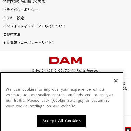
特定商取引法に基づく表示
プライバシーポリシー
クッキー設定
インフォマティブデータの取得について
ご契約方法
企業情報（コーポレートサイト）
© DAIICHIKOSHO CO.,LTD. All Rights Reserved.
このサイトに掲載されている一切の文章・画像・写真・動画・音声等を、手段や形態
を問わず、著作権法の定める範囲を超えて無断で複製、転載、ファイル化などすること
We use cookies to improve your experience on our
を禁じます。
website, to personalize content and ads and to analyze
our traffic. Please click [Cookie Settings] to customize
楽曲及びコンテンツは、機種によりご利用いただけない場合があります。
your cookie settings on our website.
楽曲及びコンテンツの配信日、配信内容が変更になる場合があります。
楽曲によりMYリスト保存ができない場合があります。
Accept All Cookies
JASRAC許諾番号
6602250213Y31015 6602250112Y38026 6602250240Y31015
6602250241Y45122