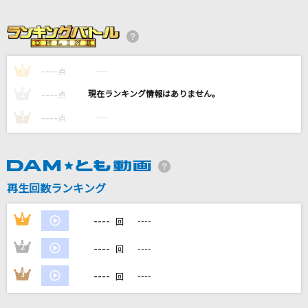
青と夏
Mrs. GREEN APPLE
幸せのカテゴリー
----
----
1
点
Mr.Children
----
----
2
点
[生音]象牙海岸
----
----
3
点
竹内まりや
君が眩しいから僕は星が見えない
SIX LOUNGE
再生回数ランキング
もっと見る
----
1
----
回
----
2
----
回
DAMの新曲・ランキングなど
カラオケ最新情報をチェック！
----
3
----
回