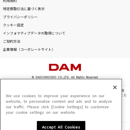
利用規約
特定商取引法に基づく表示
プライバシーポリシー
クッキー設定
インフォマティブデータの取得について
ご契約方法
企業情報（コーポレートサイト）
© DAIICHIKOSHO CO.,LTD. All Rights Reserved.
このサイトに掲載されている一切の文章・画像・写真・動画・音声等を、手段や形態
を問わず、著作権法の定める範囲を超えて無断で複製、転載、ファイル化などすること
We use cookies to improve your experience on our
を禁じます。
website, to personalize content and ads and to analyze
our traffic. Please click [Cookie Settings] to customize
楽曲及びコンテンツは、機種によりご利用いただけない場合があります。
your cookie settings on our website.
楽曲及びコンテンツの配信日、配信内容が変更になる場合があります。
楽曲によりMYリスト保存ができない場合があります。
Accept All Cookies
JASRAC許諾番号