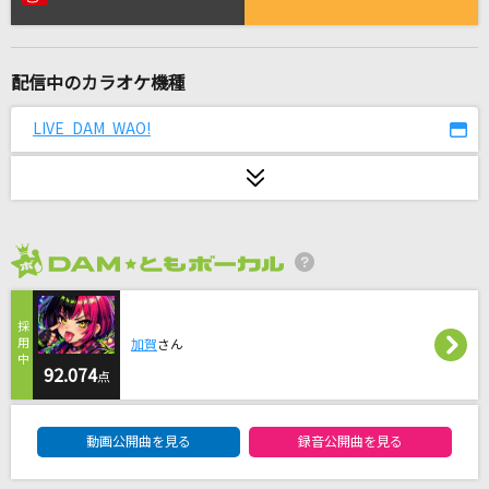
[生音]ただ君に晴れ
ヨルシカ
配信中のカラオケ機種
Pretender
Official髭男dism
LIVE DAM WAO!
君って
西野カナ
思い出せなくなるその日まで
2026年8月度
back number
世界でいちばん熱い夏
加賀
さん
PRINCESS PRINCESS
92.074
点
DAM★ともボーカルエントリーランキング
[生音]ボクノート(ドラえもんアニメバージョン)
動画公開曲を見る
録音公開曲を見る
スキマスイッチ