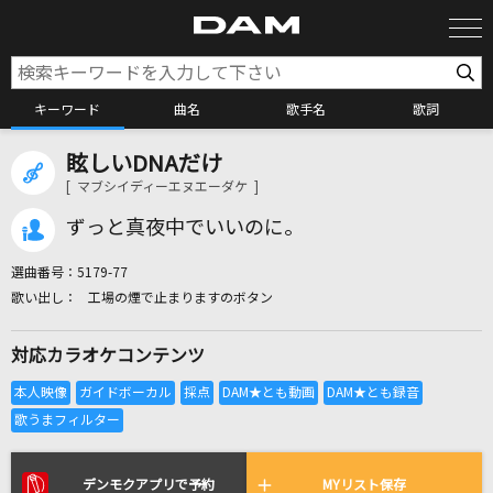
キーワード
曲名
歌手名
歌詞
眩しいDNAだけ
カラオケ検索
[ マブシイディーエヌエーダケ ]
ずっと真夜中でいいのに。
カラオケ店舗検索
選曲番号：
5179-77
工場の煙で止まりますのボタン
カラオケリクエスト
対応カラオケコンテンツ
全国りれき
リアルタイムで歌われている曲の一覧
デンモクアプリで予約
MYリスト保存